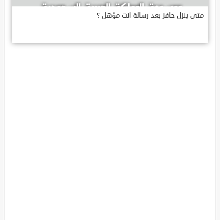
متى ينزل حافز بعد رسالة انت مؤهل ؟