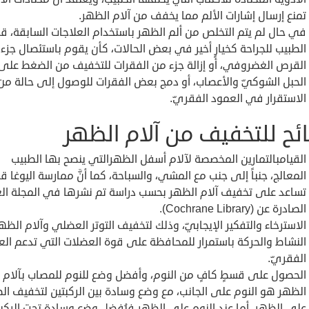
تمنع إرسال إشارات الألم مما يخفف من آلام الظهر.
في حال لم يتم التخلص من ألم الظهر باستخدام العلاجات السابقة، قد
الطبيب للجراحة كخيارٍ أخير في بعض الحالات، كأن يقوم باستئصال جزء
القرص الغضروفي، أو إزالة جزء من الفقرات للتخفيف من الضغط على
الحبل الشوكيّ والأعصاب، أو دمج بعض الفقرات للوصول إلى حالة من
الاستقرار في العمود الفقريّ.
ئح للتخفيف من آلام الظهر
القيامبالتمارين المخصصة لآلام أسفل الظهرالتي ينصح بها الطبيب
المعالج، جنباً إلى جنب مع المشي، والسباحة، كما أنَّ ممارسة اليوغا ق
تساعد على تخفيف آلام الظهر بحسب دراسة تم نشرها في المجلة الع
الصادرة عن (Cochrane Library).
الاسترخاء والتفكير الإيجابيّ، وذلك لتخفيف التوتر العضلي وآلام الظهر
النشاط والحركة باستمرار للمحافظة على قوة العضلات التي تدعم الع
الفقريّ.
الحصول على قسطٍ كافٍ من النوم، وأفضل وضع للنوم للمصاب بآلام
الظهر هو النوم على الجانب، مع وضع وسادة بين الركبتين لتخفيف ا
على الظهر، أما عند النوم على الظهر فيُفضل وضع وسادة تحت الركبت