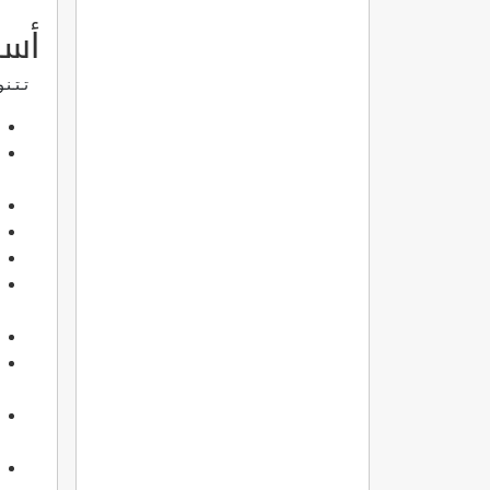
أسب
 تتنو