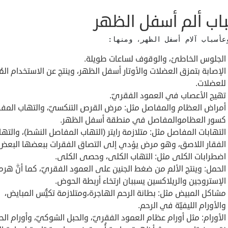
اب ألم أسفل الظهر
عأسباب آلام أسفل الظهر، ومنها:
الجلوس الخاطئ، والوقوف لساعات طويلة.
الإصابة بتمزق العضلات والأوتار أسفل الظهر، وينتج عن الاستخدام الم
للعضلات.
تهيج الأعصاب في العمود الفقريّ.
أمراض العظام والمفاصل مثل: مرض القرص التنكسيّ، والتهاب المف
كسور العظاموالمفاصل في منطقة أسفل الظهر.
التهابات المفاصل مثل: متلازمة رايتر (التهاب المفاصل النشط)، والته
الفقار اللاصق، وهو مرض يؤدي إلى التصاق الفقرات ببعضها البعض
اضطرابات الكلى مثل: التهاب الكلى، وحصى الكلى.
الحمل: وينتج الألم من ضغط الجنين على العمود الفقريّ، كما أنَّ هرم
الإستروجين والريلاكسين يسببان ارتخاء أربطة الحوض.
مشاكل المبيض مثل: بطانة الرحم الهاجرة،ومتلازمة تكيُّس المبايض،
والأورام الليفيّة في الرحم.
الأورام: مثل أورام عظام العمود الفقريّ، والحبل الشوكيّ، وأورام ال