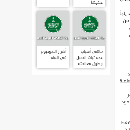
علاجها
 يلجأ
 من
ماهي أسباب
أضرار الصوديوم
عدم ثبات الحمل
في الماء
وطرق معالجته
د
لمية
.
مود
لضغط
ين.