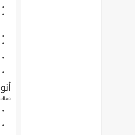
أنو
هناك 