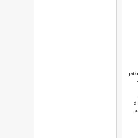
المفاصل
الروماتويدي
لظهر
disa-
من