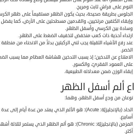
النوم على فراشٍ ثابت ومريح.
الجلوس بطريقة صحيحة، بحيث يكون الظهر مستقيماً على ظهر الكرس
وإبقاء الكتفين مرتخيين، والقدمين مسطحتين على الأرض، كما يفضل
وسادة بين الكرسي وأسفل الظهر.
ارتداء أحذية ذات كعب منخفض لتخفيف الضغط على الظهر.
عند رفع الأشياء الثقيلة يجب ثني الركبتين بدلاً من الانحناء من منطقة
الخصر.
الامتناع عن التدخين؛ إذ يسبب التدخين هشاشة العظام مما يسبب الض
على العمود الفقريّ، والكسور.
إبقاء الوزن ضمن معدلاته الطبيعية.
اع ألم أسفل الظهر
نوعان من وجع أسفل الظهر، وهما:
الحاد (بالإنجليزيّة: Acute): هو الألم الذي يمتد من عدة أيام إلى عدة
أسابيع.
المزمن (بالإنجليزيّة: Chronic): هو ألم الظهر الذي يستمر لثلاثة أش
أكثر.