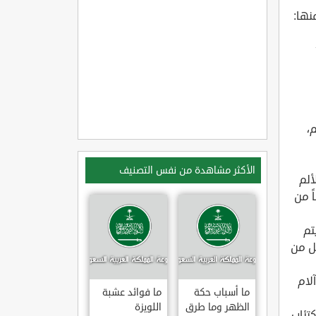
نها:
،
الأكثر مشاهدة من نفس التصنيف
ألم
ً من
تم
لل من
لام
ما أسباب حكة
ما فوائد عشبة
الظهر وما طرق
اللويزة
كتئاب