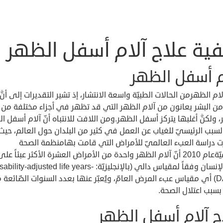
فية علاج آلام أسفل الظهر
م أسفل الظهر
آلام الظهرمن الحالات الطبيّة واسعة الانتشار، إذ تشير التقديرات إلى أنَّ
 من البشر يعانون من آلام الظهر التي قد تظهر في أجزاء مختلفة من
 ولكنَّ أغلبها يتركز أسفل الظهر.ومن اللافت للانتباه أنّ آلام أسفل ا
بب الرئيسيّ للغياب عن العمل في كثير من البلدان حول العالم، حيث
 دراسة العبء العالميّ للأمراض التي قامت بهامنظمة الصحة
العالميّةعام 2010 أنّ آلام الظهر واحدة من الأمراض العشرة الأكثر عبئاً على
حياة الإنسان وفقاً لمقياس دالي (بالإنجليزيّة: bility-adjusted life years
DALYs) أي مقياس عبء المرض العامّ، ويُعبّر عنها بعدد السنوات الضّائعة 
بسبب اعتلال الصحة.
ج آلام أسفل الظهر