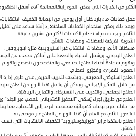
لكثير من الخيارات التي يمكن اللجوء إليهالمعالجة آلام أسفل الظهروم
عمل كمادات ماء بارد خلال أول يومين من الإصابة لتخفيف الالتهابات،
وبعد ذلك يمكن استخدام الكمادات الساخنة؛ إذ إنّها تساعد على تقليل
الآلام، ويجب عدم استخدام الكمادات لأكثر من عشرين دقيقة.
الأدوية المُرخِية للعضلات، ومضادات التشنّج.
مسكنات الألم، ومضادات الالتهاب غير الستيرويدية مثل: ايبوبروفين.
العلاج اليدوي، ويشمل التدليك والضغط على أماكن محددة من الجسم
ويقوم به عادةً أطباء العلاج الطبيعي، والمتخصصون بتصحيح وتقويم
العمود الفقريّ، ومُجَبِّرو العظام.
العلاج السلوكي المعرفي، ويهدف لتدريب المريض على طرق إدارة ال
من خلال التفكير الإيجابي. ويمكن أن يشمل هذا النوع من العلاج مزيجا
العلاج الجماعي، والتدريب على الاسترخاء، والتمارين الرياضيّة.
العلاج عن طريق إجراء يُسمّى "التحفيز الكهربائي للعصب عبر الجلد" وي
من خلاله تمرير نبضات كهربائيّة منخفضة التردد إلى الأعصاب، مما يق
الشعور بالألم، مع العلم أنّ هذا النوع من العلاج غير موصى به.
العلاج باستخدام إبر "كورتيكوستيرويد" لتخفيف الالتهابات التي تسبب آ
الظهر.
الأدوية المُضادّة للاكتئاب التي يصفها الطبيب، ويُعتقد أنَّ مضادات الا