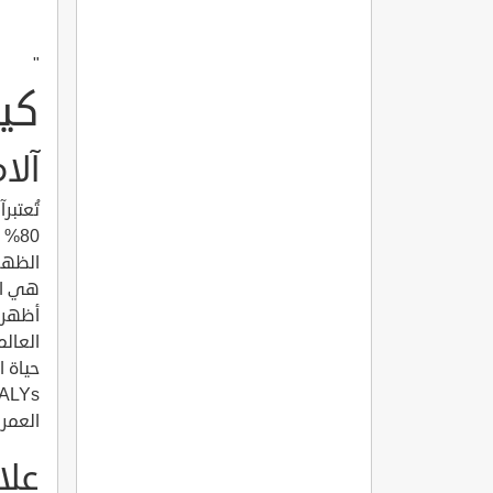
"
كي
آلا
تُعتبر
80%
الظهر،
هي الس
أظهرت
العمر 
علا