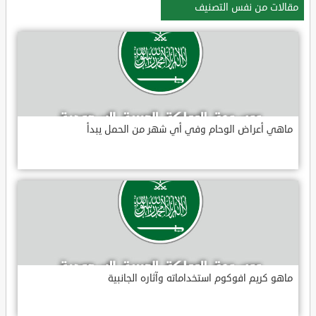
مقالات من نفس التصنيف
ماهي أعراض الوحام وفي أي شهر من الحمل يبدأ
ماهو كريم افوكوم استخداماته وآثاره الجانبية