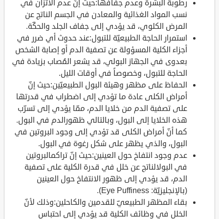
رطوبة البشرة وعدم جفافها:حيث إنّ عدم الاتزان في
نسب المواد الغذائية والمعادن في الجسم الناتج عن
المرض الكلوي، قد يؤدي إلى جفاف الجلد والحكّة.
استمرار الحاجة الطبيعيّة للتبول:عند حدوث أي ضرر في
أجزاء الكلية المسؤولة عن تصفية الدم أو إصابة الشخص
بعدوى في الجهاز البولي، قد يشعر المُصاب بزيادة في
الحاجة للتبول، وخصوصاً في أوقات الليل.
الحفاظ على مظهر وهيئة البول الطبيعيّين:حيث إنّ
أمراض الكلى عادة ما تؤدي إلى اضطراب في قدرتها
على تصفية الدم من خلايا الدم، ممّا يؤدي إلى تسرّب
هذه الخلايا إلى البول، وبالتالي ظهورالدم في البول.
كما أنّ أمراض الكلى قد تؤدي إلى وجود البروتين في
البول، والذي يظهر على شكل رغوة في البول.
عدم وجود انتفاخ حول العينين:حيث إنّ تراكمالبروتين
في البولالناتج عن خلل في قدرة الكلية على تصفية
الدم، قد يؤدي إلى ظهور الانتفاخ حول العينين
(بالإنجليزيّة: Eye Puffiness).
بقاء المظهر الطبيعيّ للقدمين والكاحلين:وذلك لأنّ
الخلل في وظائف الكلية قد يؤدي إلى احتباس