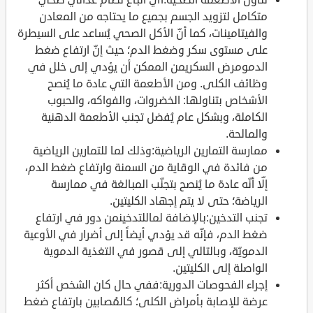
متكامل لتزويد الجسم بجميع ما يحتاجه من المعادن
والفيتامينات، كما أنّ الأكل الصحي يُساعد على السيطرة
على مستوى سكر وضغط الدم؛ حيث إنّ ارتفاع ضغط
الدمومرض السكريمن الممكن أن يؤدي إلى خلل في
وظائف الكلى. ومن الأطعمة التي عادة ما يُنصح
الأشخاص بتناولها: الخضروات، والفواكه، والحبوب
الكاملة، وبشكل عام يُفضل تجنب الأطعمة الدهنية
والمالحة.
ممارسة التمارين الرياضية:وذلك لما للتمارين الرياضية
من فائدة في الوقاية من السمنة وارتفاع ضغط الدم،
إلّا أنّه عادة ما يُنصح بتجنّب المبالغة في ممارسة
الرياضة؛ حتى لا يتم إجهاد الكليتين.
تجنب التدخين:بالإضافة لماللتدخينمن دور في ارتفاع
ضغط الدم، فإنّه قد يؤدي أيضاً إلى أضرار في الأوعية
الدمويّة، وبالتالي إلى قصور في التغذية الدموية
الواصلة إلى الكليتين.
إجراء الفحوصات الدورية:ففي حال كان الشخص أكثر
عرضة للإصابة بأمراض الكلى؛ كالمُصابين بارتفاع ضغط