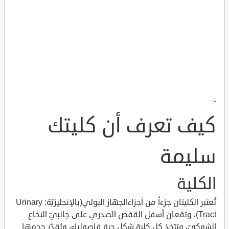
"
كيف تعرف أن كليتك
سليمة
الكلية
تُعتبر الكليتان جزءاً من أجزاءالجهاز البولي(بالإنجليزيّة: Urinary
Tract)، وتقعان أسفل القفص الصدري على جانبيّ النخاع
الشوكيّ، وتتخذ كل كلية شكل حبة فاصولياء، ويُقدّر حجمها