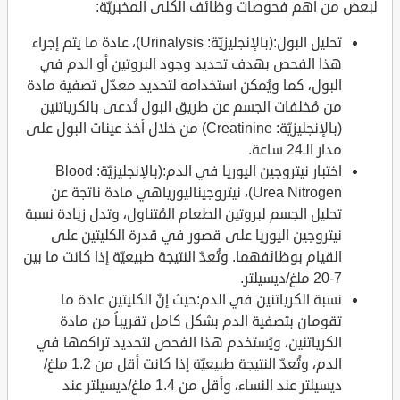
لبعض من أهم فحوصات وظائف الكلى المخبريّة:
تحليل البول:(بالإنجليزيّة: Urinalysis)، عادة ما يتم إجراء
هذا الفحص بهدف تحديد وجود البروتين أو الدم في
البول، كما ويُمكن استخدامه لتحديد معدّل تصفية مادة
من مُخلفات الجسم عن طريق البول تُدعى بالكرياتنين
(بالإنجليزيّة: Creatinine) من خلال أخذ عينات البول على
مدار الـ24 ساعة.
اختبار نيتروجين اليوريا في الدم:(بالإنجليزيّة: Blood
Urea Nitrogen)، نيتروجيناليورياهي مادة ناتجة عن
تحليل الجسم لبروتين الطعام المُتناول، وتدل زيادة نسبة
نيتروجين اليوريا على قصور في قدرة الكليتين على
القيام بوظائفهما. وتُعدّ النتيجة طبيعيّة إذا كانت ما بين
7-20 ملغ/ديسيلتر.
نسبة الكرياتنين في الدم:حيث إنّ الكليتين عادة ما
تقومان بتصفية الدم بشكل كامل تقريباً من مادة
الكرياتنين، ويُستخدم هذا الفحص لتحديد تراكمها في
الدم، وتُعدّ النتيجة طبيعيّة إذا كانت أقل من 1.2 ملغ/
ديسيلتر عند النساء، وأقل من 1.4 ملغ/ديسيلتر عند