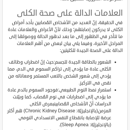
العلامات الدالة على صحة الكلى
في الحقيقة، إنّ العديد من الأشخاص المُصابين بأحد أمراض
الكلى لا يدركون إصابتهم؛ وذلك لأنّ الأعراض والعلامات عادة
ما تتأخر في الظهور إلى ما بعد تدهور الحالة ووصولها إلى
المراحل الأخيرة، وفيما يلي بيان لبعض من أهم العلامات
الدالة على الصحة الجيدة للكليتين:
الشعور بالطاقة الجيدة للجسم:حيث إنّ اضطراب وظائف
الكلى عادة ما يؤدي إلى تراكم السموم في الدم، مما
يؤدي إلى شعور الشخص بالتعب المستمر ومعاناته من
نقص في التركيز.
استمرار نمط النوم الطبيعي:فوجود السموم بالدم عادة
ما يؤدي إلى اضطرابات في نوم المُصاب، كما وبيّنت
الدراسات أنّ الأشخاص المُصابينبمرض الكلى
المزمن(بالإنجليزيّة: Chronic Kidney Disease) هم أكثر
عرضة للإصابة بانقطاع النفس الانسدادي النومي
(بالإنجليزيّة: Sleep Apnea).