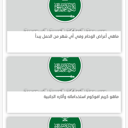
ماهي أعراض الوحام وفي أي شهر من الحمل يبدأ
ماهو كريم افوكوم استخداماته وآثاره الجانبية