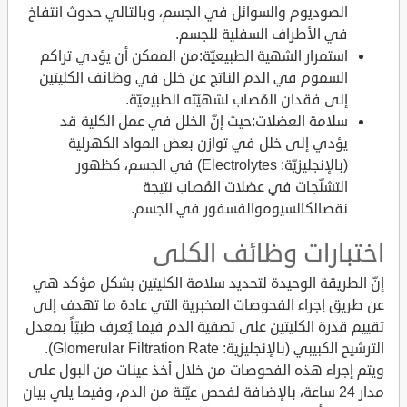
الصوديوم والسوائل في الجسم، وبالتالي حدوث انتفاخ
في الأطراف السفلية للجسم.
استمرار الشهية الطبيعيّة:من الممكن أن يؤدي تراكم
السموم في الدم الناتج عن خلل في وظائف الكليتين
إلى فقدان المُصاب لشهيّته الطبيعيّة.
سلامة العضلات:حيث إنّ الخلل في عمل الكلية قد
يؤدي إلى خلل في توازن بعض المواد الكهرلية
(بالإنجليزيّة: Electrolytes) في الجسم، كظهور
التشنّجات في عضلات المُصاب نتيجة
نقصالكالسيوموالفسفور في الجسم.
اختبارات وظائف الكلى
إنّ الطريقة الوحيدة لتحديد سلامة الكليتين بشكل مؤكد هي
عن طريق إجراء الفحوصات المخبرية التي عادة ما تهدف إلى
تقييم قدرة الكليتين على تصفية الدم فيما يُعرف طبيّاً بمعدل
الترشيح الكبيبي (بالإنجليزية: Glomerular Filtration Rate).
ويتم إجراء هذه الفحوصات من خلال أخذ عينات من البول على
مدار 24 ساعة، بالإضافة لفحص عيّنة من الدم، وفيما يلي بيان