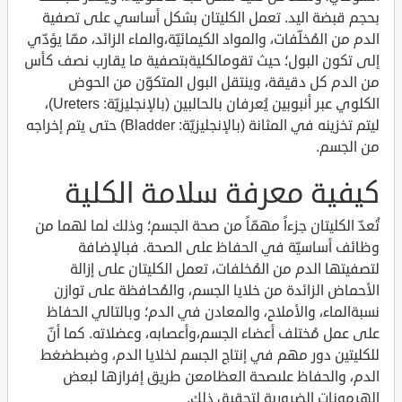
بحجم قبضة اليد. تعمل الكليتان بشكل أساسي على تصفية
الدم من المُخلّفات، والمواد الكيمائيّة،والماء الزائد، ممّا يؤدّي
إلى تكون البول؛ حيث تقومالكليةبتصفية ما يقارب نصف كأس
من الدم كل دقيقة، وينتقل البول المتكوّن من الحوض
الكلوي عبر أنبوبين يُعرفان بالحالبين (بالإنجليزيّة: Ureters)،
ليتم تخزينه في المثانة (بالإنجليزيّة: Bladder) حتى يتم إخراجه
من الجسم.
كيفية معرفة سلامة الكلية
تُعدّ الكليتان جزءاً مهمّاً من صحة الجسم؛ وذلك لما لهما من
وظائف أساسيّة في الحفاظ على الصحة. فبالإضافة
لتصفيتها الدم من المُخلفات، تعمل الكليتان على إزالة
الأحماض الزائدة من خلايا الجسم، والمُحافظة على توازن
نسبةالماء، والأملاح، والمعادن في الدم؛ وبالتالي الحفاظ
على عمل مُختلف أعضاء الجسم،وأعصابه، وعضلاته. كما أنّ
للكليتين دور مهم في إنتاج الجسم لخلايا الدم، وضبطضغط
الدم، والحفاظ علىصحة العظامعن طريق إفرازها لبعض
الهرمونات الضرورية لتحقيق ذلك.