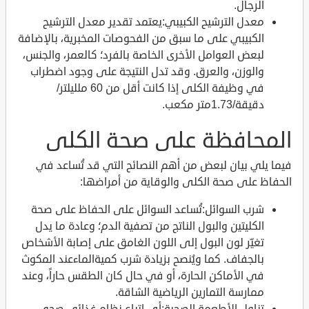
الرجال.
معدل الترشيح الكبيبي:يعتمد تقدير معدل الترشيح
الكبيبي على ما سبق من الفحوصات المخبرية، بالإضافة
لبعض العوامل الأخرى الخاصة بالفرد؛ كالعمر، والجنس،
والوزن، والعرق. وقد تدل النتيجة على وجود اضطراب
في وظيفة الكلى إذا كانت أقل من 60 ملليلتر/
دقيقة/1.73متر مكعب.
المحافظة على صحة الكلى
فيما يلي بيان لبعض من أهم النصائح التي قد تُساعد في
الحفاظ على صحة الكلى والوقاية من أمراضها:
شرب السوائل:تُساعد السوائل على الحفاظ على صحة
الكليتين والبول الناتج من تصفية الدم؛ وعادة ما يدل
تغيّر لون البول إلى اللون الغامق على إصابة الأشخاص
بالجفاف. كما ويُنصح بزيادة شرب كميةالماءعند المكوث
في الأماكن الحارة، أو في حال كان الطقس حاراً، وعند
ممارسة التمارين الرياضية الشاقة.
تناول الأطعمة الصحية:أي اتباع نظام غذائي صحي