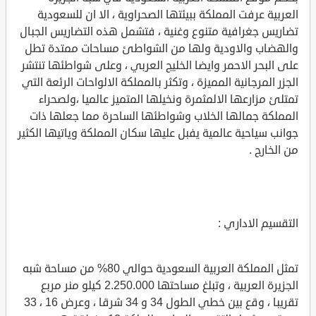
العربية عرفت المملكة ببيئتها الصحراوية ، الا ان للسعودية
تضاريس جغرافية متنوع وغنية ، فتشمل هذه التضاريس الجبال
والهضاب والاودية ولها من الشواطئ مساحات ممتدة تطل
على البحر الاحمر وايضا الخليج العربي ، وعلى شواطئها تنتشر
الجزر المرجانية المميزة ، وتكثر بالمملكة الالواحات الرئعة التي
تمتلئ مزارعها الالمثمرة ونخيلها المتميز عالميا ،ولصحراء
المملكة جمالها الخلاب وشواطئها الساحرة مما جعلها ذات
جوانب سياحية عالمية يفبل عليها سكان المملكة وياتيها الكثير
من الخارج .
التقسيم الاداري :
تمثل المملكة العربية السعودية حوالي 80% من مساحة شبه
الجزيرة العربية ، وتبلغ مساحتها 2.250.000 كيلو منر مربع
تقريبا ، وقع بين خطي الطول 34 و 34 شرقا ، وعرض 16 ، 33