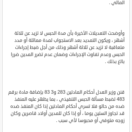
المالي .
وأوضحت التعديلات الأخيرة بأن مدة الحبس لا تزيد عن ثلاثة
أشهر ، ويكون التمديد بعد الاستجواب لمدة مماثلة أو مدد
متعاقبة لا تزيد عن ثلاثة أشهر وذلك من أجل ضبط إجراءات
الحبس وعدم تفاوت الإجراءات وضمان عدم تضرر المدين ضررا
بالغ بذلك .
قنن وزير العدل أحكام المادتين 283 و3 83 بإضافة مادة برقم
483 تضبط مسألة الحبس التنفيذي ، بما يظهر عليه المنفذ
ضده من حالو فلا تسري أحكام المادتين إذا كان المنفذ ضده
قد تجاوز الستين يوما ، أو إذا كان للمدين أولاد قاصرين وكان
زوجه متوفي أو محبوسا لأي سبب .