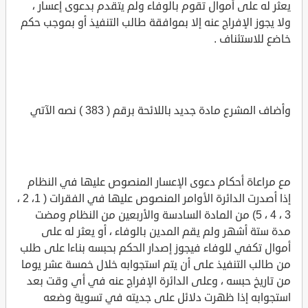
يعثر له على أموال تقوم بالوفاء ولم يتقدم بدعوى إعسار ،
ولا يجوز الإفراج عنه إلا بموافقة طالب التنفيذ أو بموجب حكم
خاضع للاستئناف .
وأضاف المشرع مادة جديد باللائحة برقم ( 383 ) نصه الآتي
مع مراعاة أحكام دعوى الإعسار المنصوص عليها في النظام
إذا أصدرت الدائرة الأوامر المنصوص عليها في الفقرات ( 1، 2 ،
3 ، 4 ، 5) من المادة السادسة والأربعين من النظام ومضت
مدة ستة أشهر ولم يقم المدين بالوفاء ، أو يعثر له على
أموال تكفي للوفاء فيجوز إصدار الحكم بحبسه بناءا على طلب
من طالب التنفيذ على أن يتم استجوابه خلال خمسة عشر يوما
من تاريخ حبسه ، وعلى الدائرة الإفراج عنه في أي وقت بعد
استجوابه إذا ظهرت دلائل على جديته في تسوية وضعه