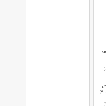
المفاصل
الروماتويدي
مد
بالإصابة بالفيروس لديهم، مثل: سرطان القضيب (بالإنجليزيّة: penile cancer)،
عض