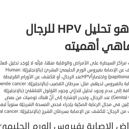
ماهو تحليل HPV للرجال
اهي أهميته
راكز السيطرة على الأمراض والوقاية منها، فإنَّه لا يُوجَد تحليل مُعتَ
للكشف عن الإصابة بفيروس الورم الحليميّ البشريّ (بالإنجليزيّة: Human
papillomavirus) واختصاراًHPVعند الرجال، أو للكشف عن الأورام المُرتبطة
فة إلى عدم وجود تحليل لتحرِّي وجود الثؤلول التناسُليّ (بالإنجليزيّة
Genital warts) عند الرجال، وتجدر الإشارة إلى أنَّ هناك توصيات من بعض
صِّين في مجال الرعاية الصحِّية بإجراء فحص المسحة الشرجيّة سنوياً لب
من الرجال؛ للكشف عن الإصابة بسرطان الشرج (بالإنجليزيّة: Anal cancer).
اض الإصابة بفيروس الورم الحليميّ