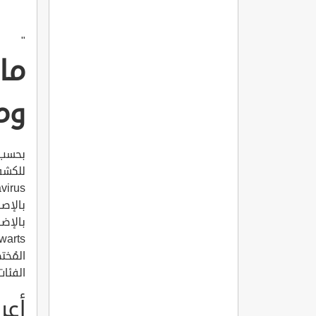
"
وم
بحسب م
بالإضا
المُخت
الفئات 
أعر