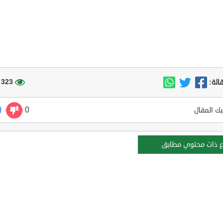
323 مشاهدة
الة:
0
ك المقال
ع ذات محتوي مطابق