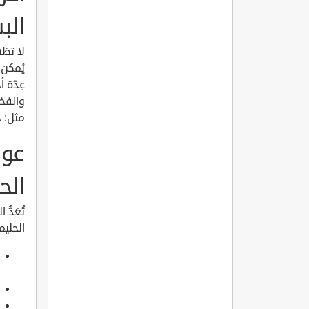
الب
لا تظه
يُمكن 
عِدَّة
والفخذ
مثل: 
عوا
الح
تُعَدُ
الحليم