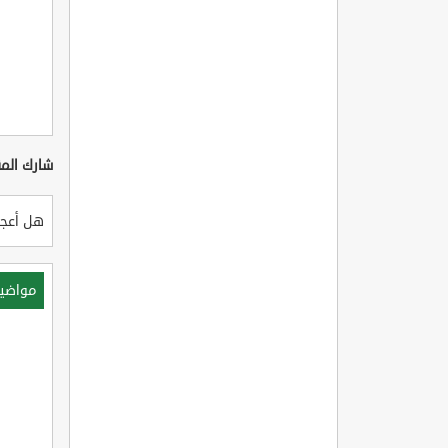
شارك المق
هل أعجب
مواضي