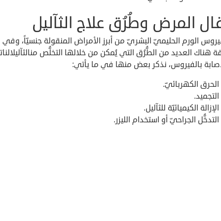
قال المرض وطُرُق علاج الثآليل
ّ فيروس الورم الحليميّ البشريّ من أبرز الأمراض المنقولة جنسيّاً، وفي
ة هناك العديد من الطُّرُق التي يُمكن من خلالها التخلُّص منالثآليلالنات
إصابة بالفيروس، نذكر بعض منها في ما يأتي:
الحرق الكهربائيّ.
التجميد.
الإزالة الكيميائيّة للثآليل.
التدخُّل الجراحيّ أو استخدام الليزر.