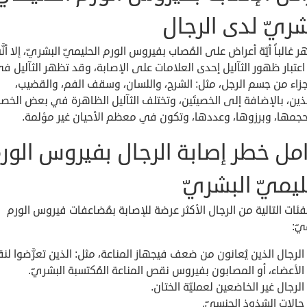
شريّ لدى الرجال
ر غالباً أيّة أعراض على المُصاب بفيروس الورم الحليميّ البشريّ، إلا أنَّ
اعتبار ظهور الثآليل إحدى العلامات على الإصابة، وقد تظهر الثآليل ف
 أجزاء من جسم الرجل، مثل: الشرج، واللسان، وسقف الفم، والقضيب،
ين، بالإضافة إلى الخصيتَين، وتختلف الثآليل الظاهرة في بعض الخص
حجمها، وبرزوها، وعددها، وتكون في معظم الأحيان غير مؤلمة.
مل خطر إصابة الرجال بفيروس الور
ليميّ البشريّ
ّ الفئات التالية من الرجال الأكثر عرضة للإصابة بمُضاعفات فيروس الورم
يّ:
الرجال الذين يُعانون من ضعف فيجهاز المناعة، مثل: الذين تعرَّضوا لن
الأعضاء، أو المصابون بفيروس نقص المناعة المُكتسبة البشريّ.
الرجال غير الخاضعين لعمليّة الختان.
حالات الشذوذ الجنسيّ.