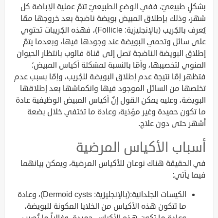
بشكلٍ طبيعيّ، ففي الوضع الطبيعيّ تتمّ عملية الإباضة كل
شهر، وذلك بإطلاق المبيض بويضة ناضجة بعد خروجها ممّا
يُعرف بالجُريب (بالإنجليزية: Follicle)، فهذه الجُريبات تحتوي
على سائل وتحمي البويضة عند وجودها فيها، وبعدما يتمّ
إطلاق البويضة الناضجة تصل إلى قناة فالوب بانتظار الحيوان
المنوي لتخصيبها، وأمّا بالنسبة لمشكلة أكياس المبيض؛
فتظهر إمّا نتيجة عدم إطلاق البويضة للجُريب، وإمّا بسبب عدم
تخلصها من السائل الموجود فيها وانكماشها بعد إطلاقها
البويضة، وعليه يمكن القول إنّ أكياس المبيض الوظيفية عادة
ما تكون حميدة وغير مؤذية، وعادة ما تختفي خلال بضعة
أشهر حتى دون علاج.
أسباب الأكياس المرضية
في الحقيقة هناك نوعان للأكياس المرضية، ويمكن بيانهما
فيما يأتي:
الكيسات الجلدانية:(بالإنجليزية: Dermoid cysts)، وعادة
ما تتكون هذه الأكياس من الخلايا المكونة للبويضة،
وعادة ما تكون هذه الأكياس حميدة، وغالباً ما تُصيب