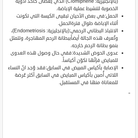
(بالإنجليزية: Clomiphene) الذي يُعطى كأحد أدوية
الخصوبة لتنشيط عملية الإباضة.
الحمل:في بعض الأحيان تبقيى الكيسة التي تكونت
أثناء الإباضة طوال فترةالحمل.
الانتباذ البطاني الرحمي:(بالإنجليزية: Endometriosis)،
وتُعرف هذه الجالة أيضاًببطانة الرحم المهاجرة، وتتمثل
بنمو بطانة الرحم خارجه.
عدوى الحوض الشديدة:ففي حال وصول هذه العدوى
للمبايض فإنّها تكوّن أكياساً.
الإصابة بأكياس المبيض في السابق:فقد وُجد انّ النساء
اللاتي أُصبن بأكياس المبايض في السابق أكثر عُرضة
للمعاناة منها في المستقبل.
"