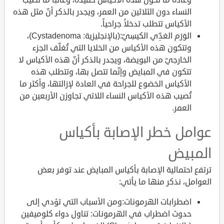
النساء دون الثلاثين من العمر، ويجدر بالذكر أنّ مثل هذه
الأكياس تتطلب تدخلاً جراحياً.
الوَرَم الغدِّي الكيسِيّ:(بالإنجليزية: Cystadenoma)،
وتتكون هذه الأكياس من الخلايا التي تُغلّف الجزء
الخارجيّ من البويضة، ويجدر بالذكر أنّ هذه الأكياس لا
تتكون في المبايض وإنّما تتصل بها، وتتطلب هذه
الأكياس الخضوع للجراحة في العادة لإزالتها، وأكثر ما
تُصيب هذه الأكياس النساء اللاتي تجاوزن الأربعين من
العمر.
عوامل خطر الإصابة بأكياس
المبيض
ترتفع احتمالية الإصابة بأكياس المبايض عند توفر بعض
العوامل، نذكر منها ما يأتي:
اضطرابات الهرمونات:ومن الأسباب التي تؤدي إلى
حدوث اضطراب في الهرمونات: تناول دواء كلوميفين