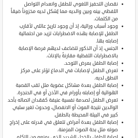
نقصان التحفيز اللغوي للطفل وانعدام التواصل
اللفظي بينه وبين والديه مما يُشكل لديه مخزوناً ضيقاً
من الكلمات.
وجود أسباب وراثية، إذ أن وجود تاريخ عائلي لأقارب
الطفل للإصابة بهذه الاضطرابات تزيد من احتمالية
إصابته بها.
الجنس، إذ أن الذكور تتضاعف لديهم فرصة الإصابة
بالاضطرابات اللفظية مقارنةً بالإناث.
إصابة الطفل بمرض التوحد.
تعرض الطفل لإصابات في الدماغ تؤثر على مركز
النطق لديه.
إصابة الطفل بعدة مشاكل عضوية مثل ثقب القصبة
الهوائية أو إصابته بأورام في الأذن أو في الحنجرة.
تعرض الطفل لصدمة نفسية عنيفة كفقدان اتصاله بأحد
الوالدين نتيجة الموت أو الانفصال، وحدوث تغير سلبي
كبير في البيئة المحيطة بالطفل.
إصابة الطفل بعدة أمراض تتعلق في قدرته على إخراج
صوته مثل بحة الصوت المزمنة.
إصابة الطفل بالخجل الشديد الذي يمنعه من التكلم