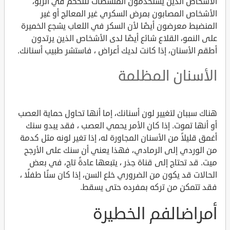
الأشخاص الذين يستخدمون المنشطات للتحكم في الربو،
الأشخاص المصابون بمرض السكري غير المعالج أو غير
المنضبط معرضون أيضًا لأن السكر في اللعاب يشجع الخميرة
على النمو، القلاع شائع أيضًا لدى الأشخاص الذين يرتدون
أطقم الأسنان، إذا كانت لديك أعراض ، فاستشر طبيب أسنانك.
الأسنان المظلمة
هناك سببان لتغيير لون أسنانك، إما أنها تحاول حماية العصب
أو أنها تموت. إذا كان الأمر يحمي العصب ، فقد يبدو سنك
أغمق قليلاً من الأسنان المجاورة له، إذا تغير لونه مثل كدمة
من الوردي إلى الرمادي، فهذا يعني أن سنك على الأرجح
ميت. قد تحتاج إلى قناة جذر ، يتبعها عادةً تاج، في بعض
الحالات قد يكون من الضروري خلع السن، إذا كان سنًا طفلًا ،
فقد تتمكن من تركه بمفرده حتى يسقط.
أمراضالفم الخطيرة