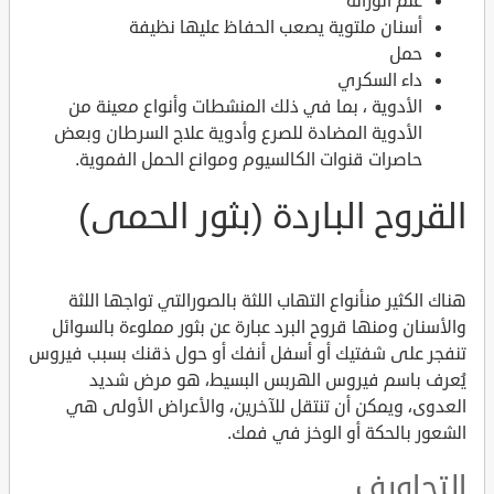
علم الوراثة
أسنان ملتوية يصعب الحفاظ عليها نظيفة
حمل
داء السكري
الأدوية ، بما في ذلك المنشطات وأنواع معينة من
الأدوية المضادة للصرع وأدوية علاج السرطان وبعض
حاصرات قنوات الكالسيوم وموانع الحمل الفموية.
القروح الباردة (بثور الحمى)
هناك الكثير منأنواع التهاب اللثة بالصورالتي تواجها اللثة
والأسنان ومنها قروح البرد عبارة عن بثور مملوءة بالسوائل
تنفجر على شفتيك أو أسفل أنفك أو حول ذقنك بسبب فيروس
يُعرف باسم فيروس الهربس البسيط، هو مرض شديد
العدوى، ويمكن أن تنتقل للآخرين، والأعراض الأولى هي
الشعور بالحكة أو الوخز في فمك.
التجاويف