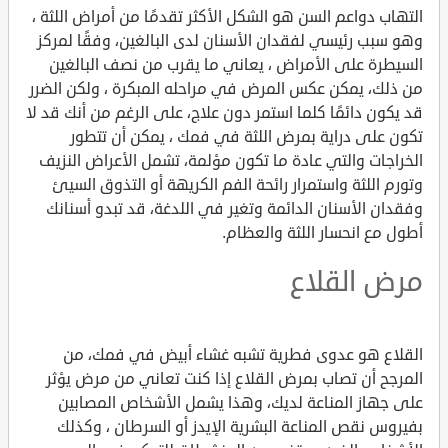
التهاب دواعم السن هو الشكل الأكثر تقدمًا من أمراض اللثة ،
وهو سبب رئيسي لفقدان الأسنان لدى البالغين، وفقًا لمركز
السيطرة على الأمراض ، يعاني ما يقرب من نصف البالغين
من ذلك، يمكن عكس المرض في مراحله المبكرة ، ولكن الضرر
قد يكون دائمًا كلما استمر دون علاج، على الرغم من أنك قد لا
تكون على دراية بمرض اللثة في فمك ، يمكن أن تتطور
الخراجات والتي عادة ما تكون مؤلمة، تشمل الأعراض النزيف
وتورم اللثة واستمرار رائحة الفم الكريهة أو التذوق السيئ
وفقدان الأسنان الدائمة وتغير في اللدغة، قد تبدو أسنانك
أطول مع انحسار اللثة والعظام.
مرض القلاع
القلاع هو عدوى فطرية تشبه غشاء أبيض في فمك، من
المرجح أن تصاب بمرض القلاع إذا كنت تعاني من مرض يؤثر
على جهاز المناعة لديك، وهذا يشمل الأشخاص المصابين
بفيروس نقص المناعة البشرية الإيدز أو السرطان ، وكذلك