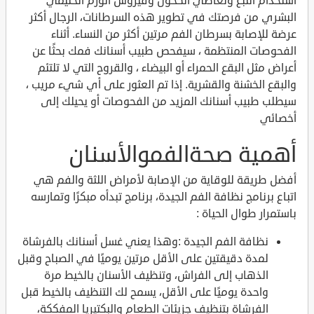
استخدام التبغ وتعاطي الكحول وفيروس الورم الحليمي
البشري من فرصتك في تطوير هذه السرطانات، الرجال أكثر
عرضة للإصابة بسرطان الفم مرتين أكثر من النساء. أثناء
الفحوصات المنتظمة ، سيفحص طبيب أسنانك فمك بحثًا عن
أعراض مثل البقع الحمراء أو البيضاء ، والقروح التي لا تلتئم
والبقع الخشنة والقشرية. إذا تم العثور على أي شيء مريب ،
سيطلب طبيب أسنانك المزيد من الفحوصات أو يحيلك إلى
أخصائي
أهمية صحةالفموالأسنان
أفضل طريقة للوقاية من الإصابة لأمراض اللثة والفم هي
اتباع برنامج نظافة الفم الجيدة، برنامج تبدأه مبكرًا وتمارسه
باستمرار طوال الحياة :
نظافة الفم الجيدة :وهذا يعني غسل أسنانك بالفرشاة
لمدة دقيقتين على الأقل مرتين يوميًا في الصباح وقبل
الذهاب إلى الفراش، وتنظيف الأسنان بالخيط مرة
واحدة يوميًا على الأقل، يسمح لك التنظيف بالخيط قبل
الفرشاة بتنظيف جزيئات الطعام والبكتيريا المفككة،