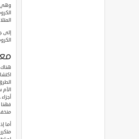
وهي ح
المتلازمة ي
إلى جا
الكروم
معان
اكتشا
الأم س
فهنا 
منخفضة
متكررة