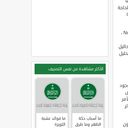
ا
حاجة
ويُعرف تحليل NIPT في اللغة الإنجليزية باسم Noninvasive prenatal testing ،
حاليل
حليل
الأكثر مشاهدة من نفس التصنيف
وجود
النووي DNAالخاص
أمر
ر
ما أسباب حكة
ما فوائد عشبة
ون
الظهر وما طرق
اللويزة