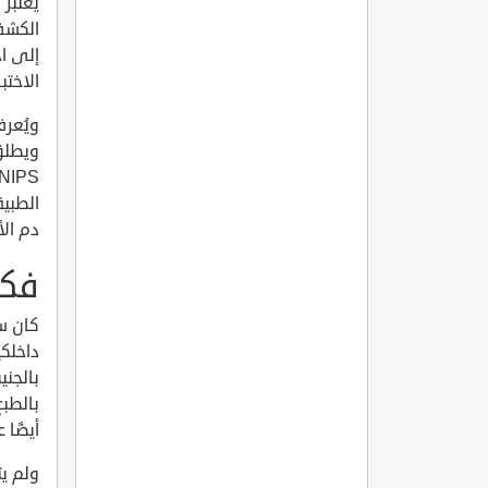
الكشف
إلى ا
الاختب
الطبية
دم ال
فكرة
كان سا
بالجن
بالطبع
أيضًا 
ولم يت