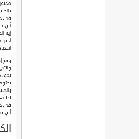
في دم 
أي خل
إيه ال
اخترا
اسماختبا
تموت ا
بالجني
في دم 
أي ضرر
الك