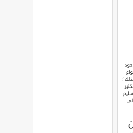
المفاصل
الروماتويدي
ائل الأمينوسيAmniotic fluid الموجود
واع
ذلك ؛
ثير
سليم
إلى
ن