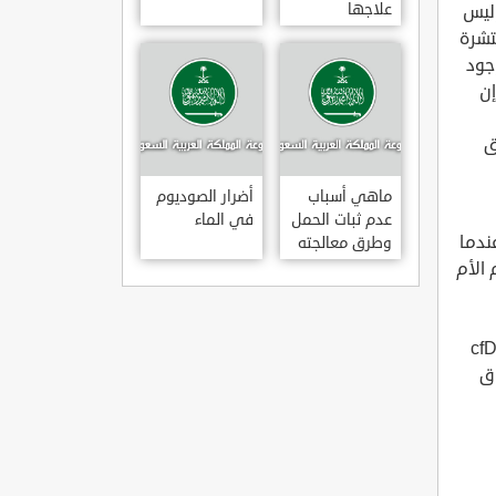
علاجها
الخاص بالأم وليس
ار بعض أجزاء الحمض النووي DNA المنتشرة
جود
ن
ق
ماهي أسباب
أضرار الصوديوم
عدم ثبات الحمل
في الماء
 تنتج عندما
وطرق معالجته
 الأم
وبالتالي ؛ فإنه من خلال فحص cfDNA
اق