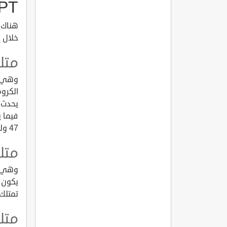
PT
هناك م
خلال إجراء تح
متل
وهي أ
فيما 
47 وليس 46 ، وبالتالي يكون مُصابًا بمتلازمة داون.
متلا
يكون 
تمتلك 
متلا