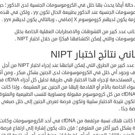
الة أيضًا يحدث بها خلل في الكروموسومات الجنسية لدى الذكور ؛ حي
الكروموسومات الجنسية عند الذكور بطبيعة الحال تكون yy ، ولكن في هذه
كون لديهم كروموسوم X إضافي ، وبالتالي يكون لديهم yyx .
نب عدد كبير من التشوهات والاضطرابات العقلية الخاصة بخلل
وسومات والتي يُمكن اكتشافها مُبكرًا من خلال اختبار NIPT .
ي نتائج اختبار NIPT
هناك عدد كبير من الطرق التي يُمكن اتباعها عند إجراء اختبار NIPT من أجل
ف وجود أي خلل في الكروموسومات لدى الجنين بشكل مبكر ، ومن أكث
الطرق المستخدمة لإجراء 
واء الخاصة بالأم أو القادمة إليها من الجنين عبر المشيمة ، وإذا كانت 
أجزاء cfDNA من كل كروموسوم مقبولة ومساوية للنسب الطبيعية والمتوق
تكون نتيجة الاختبار سلبية وتكون فرصة تعرض الجنين إلى خلل صبغي
 جدًا .
أما إذا كانت هناك نسبة مرتفعة من cfDNA في أحد الكروموسومات وكانت
 بشكل كبير أكثر من المتوقع ؛ فإن ذلك يكون إشارة إلى ارتفاع فرصة