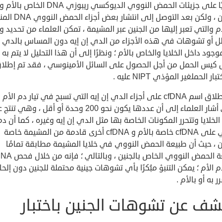
محتويًا على جزيئات الحمض النووي الديوكسي ريبوزي DNA 
بالجنين ، ولكن بعد التوصل إلى انتش
والتي تعبر إليها من الجنين عبر المشيمة ، تمكن العلماء من تحديد و
ل أو تشوهات في هذه الأجزاء من الدي إن إيه دون المساس بالدي إ
موجود داخل الخلايا والخاص بالأم ؛ ونظرًا إلى أن هذا التحليل لا يتم به
ق كيس الحمل من أجل الحصول على السائل الأمينوسي ، فقد تم إطلا
ر الحملغير المؤذي NIPT عليه .
وتم إطلاق اسم cfDNA على أجزاء الدي إن إيه التي تسبح في تيار دم الأم
والتي أشار العلماء إلى أن عددها يكون نحو 200 وحدة أو أقل ، وهي
لخلايا وتتحرر المكونات الخاصة بها مثل الدي إن إيه وغيره ، كما أن دم
يحتوي على cfDNA خاصة بالأم و cfDNA أخرى قادمة من المشيمة خاصة
ن ، حيث أن طبيعة الحمض النووي في خلايا المشيمة مطابقة تمامًا
لطبيعة الحمض النووي الخاص بالجنين ، 
الأم ؛ يمكن التنبؤ مبُكرًا بأي تشوهات جينية محتملة للجنين دون إلح
 به أو بالأم .
شف عن تشوهات الجنين باختبار