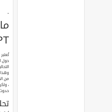
"
ما
NIPTوشرو
حول ال
التحال
وهذا 
من ال
، ولكن
حدوث أي
تحل