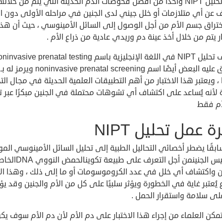
يُعتبر تحليل NIPT واحدًا من أفضل فحوصات الدم الحديثة التي يتم من خلاله
 عن أي متلازمات أو خلل جيني لدى الجنين في مراحله الأولى دون ال
ختراق جسم الأم من أجل الوصول إلى السائل الأمينوسي ، حيث أن هذا
ار يتم من خلال أخذ عينة دم وريدي عادية من ذراع الأم .
ويطلق عليه البعض أيضًا اسم noninvasive prenatal screening ويرمز له بـ
NIPS ، ويعتبر هذا الاختبار من أهم التطبيقات العلمية الحديثة في مجال الت
 لأنه يُساعد على اكتشاف أي تشوهات محتملة في الجنين مبكرًا عبر ت
أم فقط
 عمل تحليل NIPT
بقًا يضطر أخصائي التحاليل الطبية إلى تحليل السائل الأمينوسي الم
داخلكيس الجنينمن أجل التعرف على طبيعة تكوينالحمض 
ين واكتشاف أي خلل في عدد الكروموسومات أو ما إلى ذلك ، وهذا ال
 يُعتبر غاية في الخطورة ويؤثر سلبيًا على كل من الأم والجنين وقد يؤث
على سلامة واستقرار الحمل .
مكن العلماء من إجراء هذا الاختبار على دم الأم لأن دم الأم سوف يك