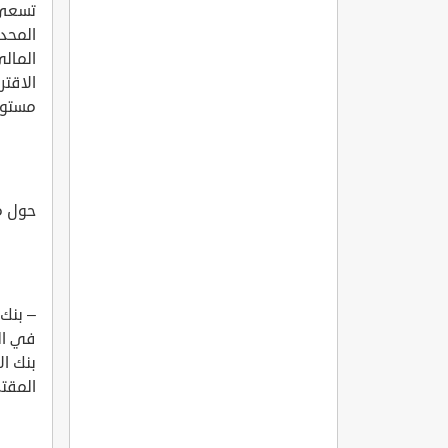
تسعى 
المحد
المالي
الاقت
مستوا
حول م
– بنك 
في ال
بنك ال
المقت