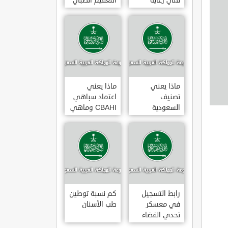
فني رعاية
التعقيم الطبي
مرضى 3
ماذا يعني
ماذا يعني
تصنيف
اعتماد سباهي
السعودية
CBAHI وماهي
الائتماني AA1
معاييره
رابط التسجيل
كم نسبة توطين
في معسكر
طب الأسنان
تحدي الفضاء