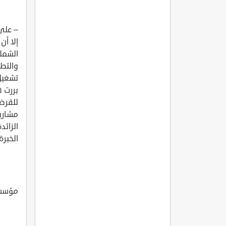
– على 
الشملا
والتطو
تشغيل 
بررت ه
للقرض 
مشاريع
الزائ
الخبر
مؤسسة