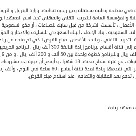
ة هي منظمة وطنية مستقلة وغير ربحية تنظمها وزارة البترول والثروة
نية والمؤسسة العامة للتدريب التقني والمهني تحت اسم المعهد ال
 الأعمال ، تأسست الشركة من قبل سابك للصناعات ، أرامكو السعودية ،
لات السعودية ، بنك الإنماء ، البنك السعودي للتسليف والادخار و الم
 للتدريب التقني ، و الحد الأقصى لمبلغ القرض الذي تم منحه من رياد
ينقسم إلى ثلاثة أقسام لبرنامج إرادة البالغة 300 ألف ريال ، لبرنامج الخري
500 ألف ريال ول
10 سنوات ، مع فترة سماح مدتها 18 شهرا ، و أوضح أن دورة بدء مشروعك
الصغير التي تقدمها ريادة لمدة ثلاثة أسابيع ، 60 ساعة في اليوم ، وألف
 تدفع بعد المقابلة والتعافي عند استلام مبلغ القرض.
 معهد ريادة