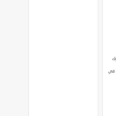
وك
 في