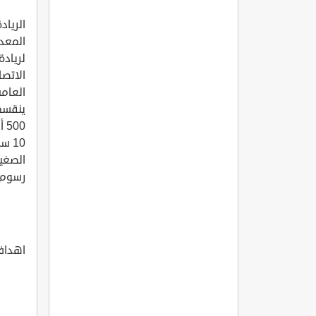
الرياد
المعد
لريادة
الاتصا
العامة
رسوم ،
اهداف