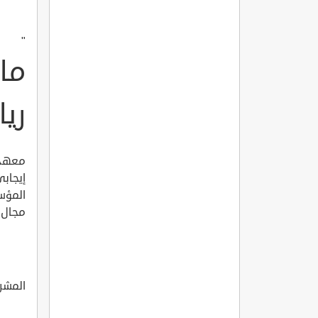
"
ما
ريا
معهد ا
إيجابي
المؤس
مجال ر
المشرو