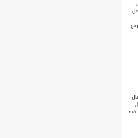
ل
مل
رفع
ال
ل
 فيه