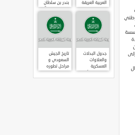
العربية العريقة
بندر بن سلطان
بن عبد العزيز آل
سعود
وطني
ؤسسة
ة
جين
لبرنامج خطوة واحدة بين 50 ألف و 200 ألف ريال ، و من 9 إلى
جدول البدلات
تاريخ الجيش
والعلاوات
السعودي و
العسكرية
مراحل تطوره
 ريال
للضباط والأفراد