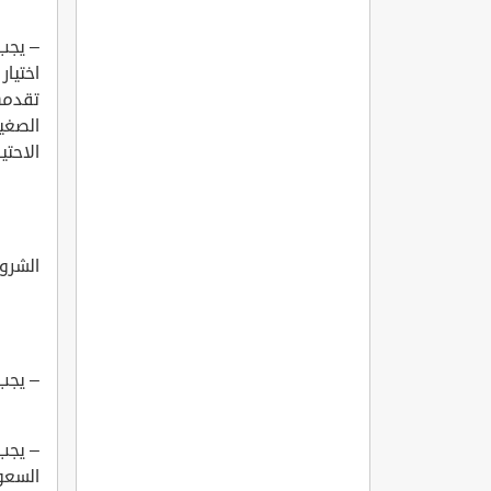
– يجب
اختيار
تقدمها
الصغي
الاحتي
الشرو
– يجب ألا ي
– يجب
السعود