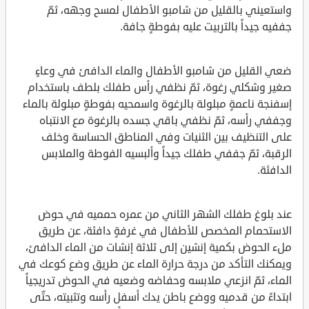
واستعيني بالقليل من شامبو الأطفال لمسح وجهه، ثمّ
جففيه جيداً بالتربيت عليه بفوطةٍ جافة.
ضعي القليل من شامبو الأطفال والماء الدافئ في وعاءٍ
صغير وشكلي رغوة، ثمّ نظفي رأس طفلك بلطف باستخدام
إسفنجة ناعمةٍ مبلولة بالرغوة واسمحيه بفوطةٍ مبلولة بالماء
وجففي رأسه، ثمّ نظفي باقي جسده بالرغوة مع الانتباه
على التنظيف بين الثنيات وفي المناطق الحساسة وخلف
الرقبة، ثمّ جففي طفلك جيداً وألبسيه الفوطة والملابس
الدافئة.
عند بلوغ طفلك الشهر الثاني من عمره حمميه في حوض
الاستحمام المخصص للأطفال في غرفةٍ دافئة، عن طريق
ملء الحوض بكمية إنشين إلى ثلاثة إنشات من الماء الدافئ،
ويمكنك التأكد من درجة حرارة الماء عن طريق وضع كوعك في
الماء، ثمّ انزعي ملابسه وحفاضه وضعيه في الحوض تدريجياً
ابتداءً من قدميه ووضع باطن يدك أسفل رأسه وتثبيته، حتّى