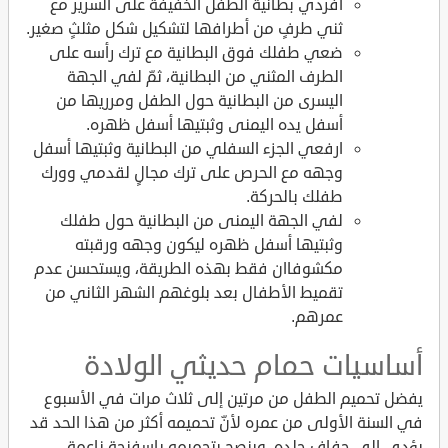
افردي بطانية الطفل الخفيفة على السرير مع
ثني طرفٍ من أطرافها لتشكيل شكل مثلثٍ صغير.
ضعي طفلك فوق البطانية مع ترك رأسه على
الطرف المثني من البطانية، ثمّ لفي الجهة
اليسرى من البطانية حول الطفل ومرريها من
أسفل يده اليمنى وثبتيها أسفل ظهره.
ارفعي الجزء السفلي من البطانية وثبتيها أسفل
وجهه مع الحرص على ترك مجالٍ لقدمي وورك
طفلك بالحركة.
لفي الجهة اليمنى من البطانية حول طفلك
وثبتيها أسفل ظهره ليكون وجهه ورقبته
مكشوفاان فقط بهذه الطريقة، ويستحسن عدم
تقميط الأطفال بعد بلوغهم الشهر الثاني من
عمرهم.
أساسيات حمام حديثي الولادة
يفضل تحميم الطفل من مرتين إلى ثلاث مرات في الأسبوع
في السنة الأولى من عمره لأنّ تحميمه أكثر من هذا الحد قد
يؤدي إلى جفاف جلده، وينصح بتحميمه باسفنجة ناعمةٍ