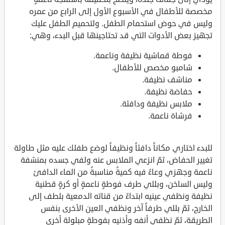
مخصصة للأطفال في الأسبوع الأول إلى الرابع من عمره
وليس في حوض استحمام الطفل. ولتحميم الطفل عليك
تجهيز بعض الأدوات التي قد تحتاجينها قبل البدء، وهي:
فوطة قماشية نظيفة وناعمة.
شامبو مخصص للأطفال.
مناشف نظيفة.
حفاضة نظيفة.
ملابس نظيفة ودافئة.
فرشاة ناعمة.
للبدء اختاري مكاناً دافئاً ونظيفاً لوضع طفلك عليه مثل طاولة
تغيير الحفاض، ثمّ انزعي الملابس عنه ولفي جسده بمنشفة
ناعمة وجهزي وعاءً فيه كميةً مناسبةً من الماء الدافئ
وليس الساخن، وبللي طرف فوطةٍ ناعمةٍ أو كرةٍ قطنية
نظيفة ونظفي عينيه ابتداءً من قناته الدمعية بلطف إلى
الخارج، ثمّ بللي طرفاً آخر ونظفي العين الأخرى بنفس
الطريقة، ثمّ نظفي أنفه وأذنيه بفوطةٍ مبلولة أخرى