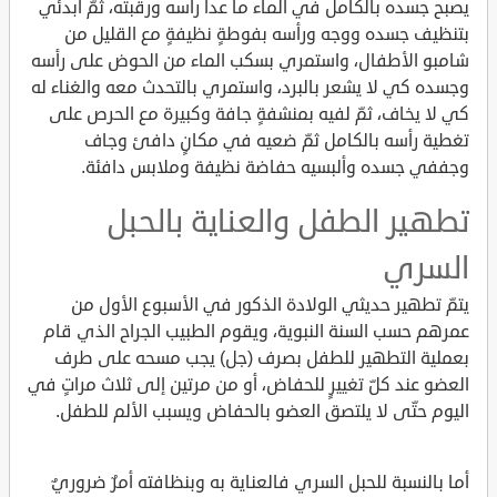
يصبح جسده بالكامل في الماء ما عدا رأسه ورقبته، ثمّ ابدئي
بتنظيف جسده ووجه ورأسه بفوطةٍ نظيفةٍ مع القليل من
شامبو الأطفال، واستمري بسكب الماء من الحوض على رأسه
وجسده كي لا يشعر بالبرد، واستمري بالتحدث معه والغناء له
كي لا يخاف، ثمّ لفيه بمنشفةٍ جافة وكبيرة مع الحرص على
تغطية رأسه بالكامل ثمّ ضعيه في مكانٍ دافئ وجاف
وجففي جسده وألبسيه حفاضة نظيفة وملابس دافئة.
تطهير الطفل والعناية بالحبل
السري
يتمّ تطهير حديثي الولادة الذكور في الأسبوع الأول من
عمرهم حسب السنة النبوية، ويقوم الطبيب الجراح الذي قام
بعملية التطهير للطفل بصرف (جل) يجب مسحه على طرف
العضو عند كلّ تغييرٍ للحفاض، أو من مرتين إلى ثلاث مراتٍ في
اليوم حتّى لا يلتصق العضو بالحفاض ويسبب الألم للطفل.
أما بالنسبة للحبل السري فالعناية به وبنظافته أمرٌ ضروريٌ