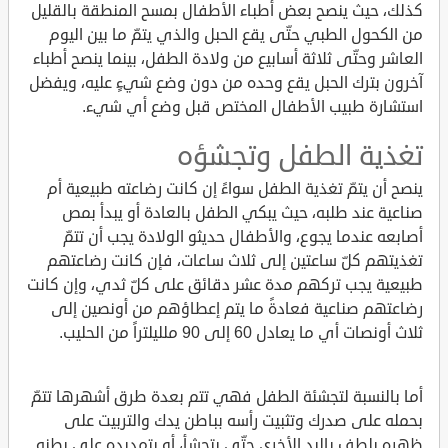
كذلك، حيث ينصح بعض أطباء الأطفال بمسح المنطقة بالقليل
من الكحول الطبي حتّى يقع الحبل والذي يتمّ ما بين اليوم
العاشر وحتّى ثلاثة أسابيع من ولادة الطفل، بينما ينصح أطباء
آخرون بترك الحبل يقع وحده من دون وضع شيءٍ عليه، ويفضل
استشارة طبيب الأطفال المختص قبل وضع أي شيء.
تغذية الطفل وتجشؤه
ينصح أن يتمّ تغذية الطفل سواءً إن كانت رضاعته طبيعية أم
صناعية عند طلبه، حيث يبكي الطفل بالعادة أو يبدأ بمص
أصابعه عندما يجوع، والأطفال حديثو الولادة يجب أن تتمّ
تغذيتهم كلّ ساعتين إلى ثلاث ساعات، فإن كانت رضاعتهم
طبيعية يجب تركهم مدة عشر دقائق على كلّ ثدي، وإن كانت
رضاعتهم صناعية فعادةً ما يتم إعطاؤهم من أونصين إلى
ثلاث أونصات أي ما يعادل 60 إلى 90 ملليلتراً من الحليب.
أما بالنسبة لتجشئة الطفل فهي تتم بعدة طرق أشهرها تتمّ
بحمله على صدرك وتثبيت رأسه بباطن يدك والتربيت على
ظهره بلطفٍ باليد الأخرى حتّى يتجشأ، أو بتمديده على بطنه