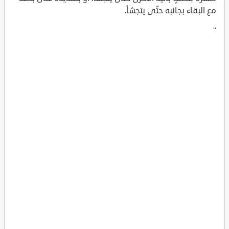
مع البقاء بجانبه حتّى يتجشأ.
"