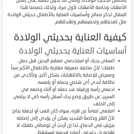
بالطفل الحديث الولادة، والتي قد تكون صعبة على بعض
الأمهات وخاصة الأمهات لأول مرة، ولذلك خصصنا هذا
المقال لذكر نصائح وأساسيات العناية بالأطفال حديثي الولادة
مثل تغذيتهم وتحميمهم وتهدئتهم.
كيفية العناية بحديثي الولادة
أساسيات العناية بحديثي الولادة
اغسلي يديك أو استخدمي معقم اليدين قبل حمل
طفلك؛ لأنّ مناعته ضعيفة مقارنة بالأطفال الأكبر سناً
ومعرض للإصابة بالالتهابات بشكل أكبر، وتأكدي من
نظافة أيدي أي شخصٍ يحمله أو يلمسه.
ادعمي رأسه ورقبته عند حمله أو أثناء وضعه في
السرير، عن طريق وضع يدك أسفل رأسه كي لا يرتمي
إلى الخلف.
امتنعي تماماً عن هزه، سواء كان للعب أو لجعله ينام؛
لأنّ الهز وخاصةً الشديد يمكن أن يؤدي إلى إصابته
بنزيفٍ في الدماغ، لذا إن أردتِ أن توقظي طفلك لا
تهزيه بل دغدغي أصابع قدميه ليستيقظ.