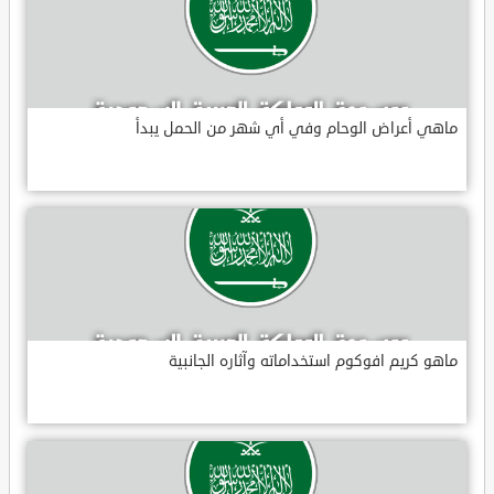
ماهي أعراض الوحام وفي أي شهر من الحمل يبدأ
ماهو كريم افوكوم استخداماته وآثاره الجانبية