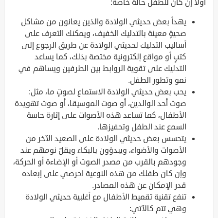
أولاً إن كان للطفل حالة خاصة:
يهدأ بعض حديثي الولادة والذين يعانون من مشاكل
صحيةٍ معينة بالتدليك الخفيف، ويمكنك التعرف على
أساليب التدليك لحديثي الولادة عن طريق الرجوع إلى
كتبٍ أو مواقع إلكترونية مختصة بذلك، كما يساعد
التدليك على تقوية الروابط بين الطرفين ويساهم في
نمو وتطور الطفل.
يحب بعض حديثي الولادة الاستماع لصوتٍ ما، مثل:
صوت أحد الوالدين، أو صوت الموسيقا، أو صوت تهويدة
الأطفال، كما تساعد هذه الأصوات على إثارة حاسة
السمع عند الطفل وتحفيزها.
يتحسس بعض حديثي الولادة على الصعيد الآخر من
الأصوات والأضواء، ويبدؤون بالبكاء ويقلّ نومهم عند
وجودهم بالقرب من مصدر الصوت أو الإضاءة أو الحركة،
وإن كان طفلك من هذه النوعية احرصي على إبعاده
قدر الإمكان عن هذه المصادر.
تنفع تقنية تقميط الأطفال مع أغلبية حديثي الولادة
وهي تتم كالآتي: