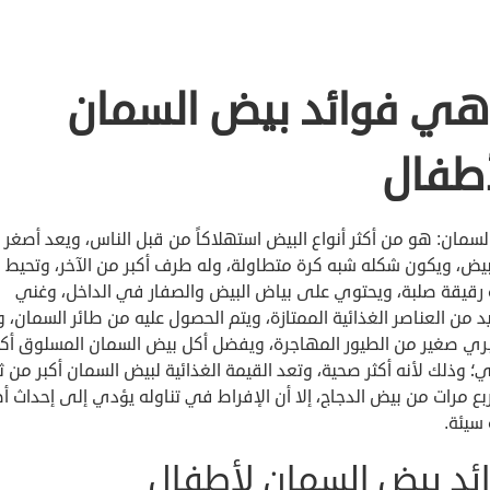
هي فوائد بيض السمان
أطفال
سمان: هو من أكثر أنواع البيض استهلاكاً من قبل الناس، ويعد أصغر 
بيض، ويكون شكله شبه كرة متطاولة، وله طرف أكبر من الآخر، وتحيط ب
رقيقة صلبة، ويحتوي على بياض البيض والصفار في الداخل، وغني
د من العناصر الغذائية الممتازة، ويتم الحصول عليه من طائر السمان، 
بري صغير من الطيور المهاجرة، ويفضل أكل بيض السمان المسلوق أكث
؛ وذلك لأنه أكثر صحية، وتعد القيمة الغذائية لبيض السمان أكبر من ث
بع مرات من بيض الدجاج، إلا أن الإفراط في تناوله يؤدي إلى إحداث أض
 سيئة.
ئد بيض السمان لأطفال