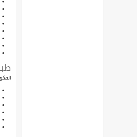
طبق
المكو