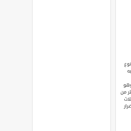
المفاصل
الروماتويدي
نوع
ه
وهو
ر من
لاث
رار