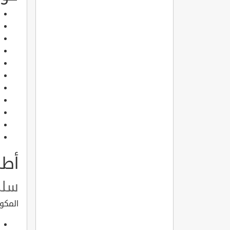
أطب
سلط
المكو