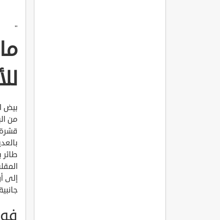
"
ما
لل
بيض ال
من ال
قشرة 
بالعدي
طائر 
المقلي
إلى أر
جانبية
فوا