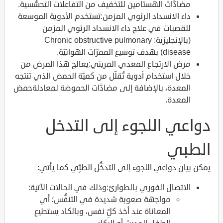
مضادَّات الهستامين للتخفيف من التفاعلات التحسُّسية.
داء الانسداد الرئوي المزمن:تستخدم الأدوية الموسعة
للقصبات في علاج داء الانسداد الرئوي المزمن
(بالإنجليزية: Chronic obstructive pulmonary
disease) بهدف توسيع الممرَّات الهوائيَّة.
مرض الارتجاع المعدي المريئي:يعالج هذا المرض من
خلال استخدام أدوية تُقلِّل من كميَّة الحمض الذي تنتجه
المعدة، بالإضافة إلى مضادَّات الحموضة لمعادلةحمض
المعدة.
دواعي اللجوء إلى التدخل
الطبي
يمكن بيان دواعي اللجوء إلى التدخُّل الطبِّي كما يأتي:
الاتصال الفوري بالطوارئ:وذلك في الحالات الآتية:
مواجهة صعوبة شديدة في التنفُّس؛ أي
المعاناة عند أخذ كلِّ نفس، وبالكاد يستطيع