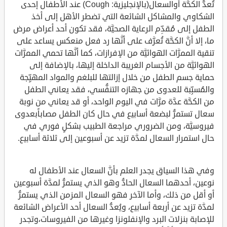
تُعدُّ الكحَّة أوالسعال(بالإنجليزية: Cough) عند الأطفال إحدى
الشكاوي والمشاكل الشائعة التي تضطر الأهل إلى أخذ
الطفل إلى مُقدِّم الرعاية الصحيَّة، فقد تكون أحد أعراض مرض
ما، إلا أنَّ الكحَّة تُعرَّف على أنَّها رد فعل منعكس يساعد على
تنقية الممرَّات الهوائيَّة من الإفرازات، كما أنَّها تحمي الممرَّات
الهوائيَّة من الأجسام الغريبة الداخلة إليها، بالإضافة إلى
حماية جسم الطفل من خلال إزالتها للبلغم والمواد المهيِّجة
والمُسبِّبة للعدوى من جهازه التنفُّسي، فقد يعاني الطفل
من الكحَّة عدَّة مرَّات في اليوم الواحد، أو قد يعاني من نوبة
سعال تستمرُّ لبضعة أسابيع في حال كان الطفل مصاباًبعدوى
فيروسيَّة، ومن الضروري مراجعة الطبيب بشكلٍ فوري في
حال استمرار السعال لمدَّة تزيد عن أسبوعين إلى ثلاثة أسابيع.
وفي هذا السياق يجدر العلم بأنَّ السعال عند الأطفال له
نوعين، أحدهما السعال الحادُّ وهو الذي يستمرُّ لمدَّة أسبوعين
أو أقل من ذلك، وأما الآخر فهو السعال المزمن الذي يستمرُّ
لمدَّة تزيد عن أربعة أسابيع، ويُعدُّ السعال أحد الأعراض الشائعة
للإصابة بنزلات البرد والإنفلونزا وغيرها من الفيروسات،وتجدر