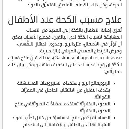
الجرعة، وكل ذلك بناءً على الملصق المُتعلِّق بالدواء.
علاج مسبب الكحة عند الأطفال
تُعزى إصابة الأطفال بالكحَّة إلى العديد من الأسباب
المشابهة لأسباب الكحَّة لدى البالغين، فجميع الأسباب يمكن
أن تُؤثِّر في الأطفال، مثل:الربو، وعدوى الجهاز التنفُّسي،
ومرض الارتجاع المعدي المريئي (بالإنجليزية:
Gastroesophageal reflux disease)، وبذلك فإنَّ علاج مُسبِّب
الكحَّة إن وُجِد قد يساعد على التخفيف منها، ويمكن بيان ذلك
كما يأتي:
الربو:يعالج الربو باستخدام الستيرويدات المستنشقة
بهدف التقليل من الالتهاب الحاصل في الممرَّات
الهوائيَّة.
العدوى البكتيريَّة:تستخدمالمضادَّات الحيويَّةفي علاج
العدوى البكتيريَّة.
الحساسيَّة:يكمن علاج الحساسيَّة من خلال تجنُّب المواد
المثيرة لها لدى الطفل، بالإضافة إلى استخدام