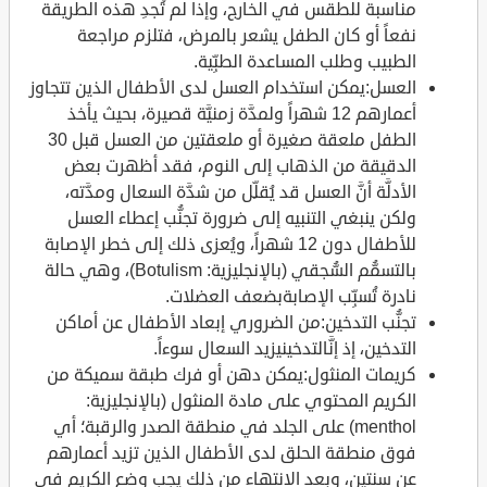
مناسبة للطقس في الخارج، وإذا لم تُجدِ هذه الطريقة
نفعاً أو كان الطفل يشعر بالمرض، فتلزم مراجعة
الطبيب وطلب المساعدة الطبِّية.
العسل:يمكن استخدام العسل لدى الأطفال الذين تتجاوز
أعمارهم 12 شهراً ولمدَّة زمنيَّة قصيرة، بحيث يأخذ
الطفل ملعقة صغيرة أو ملعقتين من العسل قبل 30
الدقيقة من الذهاب إلى النوم، فقد أظهرت بعض
الأدلَّة أنَّ العسل قد يُقلِّل من شدَّة السعال ومدَّته،
ولكن ينبغي التنبيه إلى ضرورة تجنُّب إعطاء العسل
للأطفال دون 12 شهراً، ويُعزى ذلك إلى خطر الإصابة
بالتسمُّم السُّجقي (بالإنجليزية: Botulism)، وهي حالة
نادرة تُسبِّب الإصابةبضعف العضلات.
تجنُّب التدخين:من الضروري إبعاد الأطفال عن أماكن
التدخين، إذ إنَّالتدخينيزيد السعال سوءاً.
كريمات المنثول:يمكن دهن أو فرك طبقة سميكة من
الكريم المحتوي على مادة المنثول (بالإنجليزية:
menthol) على الجلد في منطقة الصدر والرقبة؛ أي
فوق منطقة الحلق لدى الأطفال الذين تزيد أعمارهم
عن سنتين، وبعد الانتهاء من ذلك يجب وضع الكريم في