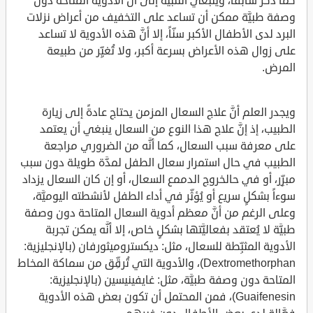
كما ذكر سابقاً، وينبغي التنبيه إلى أنَّ الأدوية المتاحة دون
وصفة طبيَّة ممكن أن تساعد على التخفيف من أعراض نزلات
البرد لدى الأطفال الأكبر سنّاً، إلا أنَّ هذه الأدوية لا تساعد
على زوال هذه الأعراض بسرعة أكبر، ولا تُغيِّر من طبيعة
المرض.
ويجدر العلم أنَّ علاج السعال المزمن يحتاج عادةً إلى زيارة
الطبيب، إذ إنَّ علاج هذا النوع من السعال ينبغي أن يعتمد
على معرفة سبب السعال، كما أنَّه من الضروري مراجعة
الطبيب في حال استمرار سعال الطفل لمدَّة طويلة دون سبب
مبرِّر، أو في حالخروج الدممع السعال، أو إن كان السعال يزداد
سوءاً بشكلٍ سريع أو يُؤثِّر في أداء الطفل لأنشطته اليوميَّة،
وعلى الرغم من أنَّ معظم أدوية السعال المتاحة دون وصفة
طبيَّة لا يُعتقد بفعاليَّتها بشكلٍ خاص، إلا أنَّه يمكن تجربة
الأدوية المثبِّطة للسعال، مثل: ديكستروميثورفان (بالإنجليزية:
Dextromethorphan)، والأدوية التي تُرقِّق من سماكة المخاط
المتاحة دون وصفة طبيَّة، مثل: غايفينيسين (بالإنجليزية:
Guaifenesin)، فمن المحتمل أن تكون بعض هذه الأدوية