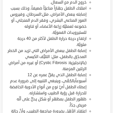
خروج الدم مع السعال.
امتلاك الطفل جهازاً مناعيّاً ضعيفاً، وذلك بسبب
إصابته ببعض الأمراض، مثل:السرطان، وفيروس
العوز المناعي البشري، وفقر الدم المنجلي، أو
خضوعه لعمليَّة زراعة الأعضاء، أو تناوله
للستيرويدات الفمويَّة.
ارتفاع درجة حرارة الطفل لأكثر من 40 درجة
مئويَّة.
إصابة الطفل ببعض الأمراض التي تزيد من الخطر
المحدِّق بالطفل، مثل: التليُّف الكيسي
(بالإنجليزية: Cystic Fibrosis) أو غيره من أمراض
الرئتين المزمنة.
إصابة الطفل الذي يقلُّ عمره عن 12
أسبوعاًبالحُمَّى، وينبغي التنبيه إلى ضرورة عدم
إعطاء الطفل أيَّ نوع من أنواع الأدوية الخافضة
للحرارة قبل رؤية الطبيب واستشارته.
ظهور الطفل بمظهر أو شكل يدلُّ على أنَّه
مريض جدّاً.
اعتقاد الأهل بضرورة مراجعة الطبيب، وأنَّ حالة