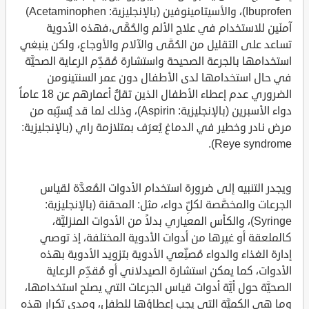
Ibuprofen)، والأسيتامينوفين (بالإنجليزية: Acetaminophen)
آمنَين للاستخدام في علاج الألم والحُمَّى،فهذه الأدوية
تساعد على التقليل من الحُمَّى والآلام والأوجاع، ولكن ينبغي
استخدامها بالجرعة الصحيحة واستشارة مُقدِّم الرعاية الصحيَّة
في حال استخدامها لدى الأطفال دون عمر السنتينومن
الضروري عدم إعطاء الأطفال الذين تقلُّ أعمارهم عن 18 عاماً
دواء الأسبرين (بالإنجليزية: Aspirin)، وذلك لما قد يُسبِّبه من
مرض نادر وخطير في الدماغ يُعرَف بمتلازمة راي (بالإنجليزية:
Reye syndrome).
ويجدر التنبيه إلى ضرورة استخدام الأدوات المُعدَّة لقياس
الجرعات والمخصَّصة لكلِّ دواء، مثل: المحقنة (بالإنجليزية:
Syringe)، والكأس المعياري بدلاً من الأدوات المنزليَّة،
كالملعقة أو غيرها من أدوات الأدوية المختلفة، إذ توصي
إدارة الغذاء والدواء مُصنِّعي الأدوية بتزويد الأدوية بهذه
الأدوات، كما يمكن استشارة الصيدلاني أو مُقدِّم الرعاية
الصحيَّة حول أيَّة أدوات قياس الجرعات التي يصلح استخدامها،
وما هي الكميَّة التي يجب إعطاؤها للطفل، ومدى تكرار هذه