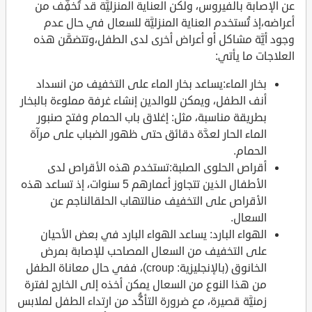
عن الإصابة بالفيروس، ولكن العناية المنزليَّة قد تُخفِّف من
أعراضه،إذ تُستخدم العناية المنزليَّة للسعال في حال عدم
وجود أيَّة مشاكل أو أعراض أخرى لدى الطفل،وتتضمَّن هذه
العلاجات ما يأتي:
بخار الماء:يساعد بخار الماء على التخفيف من انسداد
أنف الطفل، ويمكن للوالدين إنشاء غرفة مملوءة بالبخار
بطريقة مناسبة، مثل: إغلاق باب الحمام وفتح صنبور
الماء الحار لعدَّة دقائق حتى ظهور الضباب على مرآة
الحمام.
أقراص الحلوى الصلبة:تستخدم هذه الأقراص لدى
الأطفال الذين تتجاوز أعمارهم 5 سنوات، إذ تساعد هذه
الأقراص على التخفيف منالتهاب الحلقالناجم عن
السعال.
الهواء البارد: يساعد الهواء البارد في بعض الأحيان
على التخفيف من السعال المصاحب للإصابة بمرض
الخانوق (بالإنجليزية: croup)، ففي حال معاناة الطفل
من هذا النوع من السعال يمكن أخذه إلى الخارج لفترة
زمنيَّة قصيرة، مع ضرورة التأكُّد من ارتداء الطفل لملابس