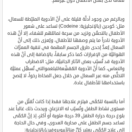
فعَّالة لدى بعض الأطفال دون غيرهم.
وبالرغم من وجود أدلَّة قليلة على أنَّ الأدوية المثبِّطة للسعال،
مثل: كودين (بالإنجليزية: Codeine) تساعد على شعور
الأطفال بالتحسُّن وتزيد من سرعة تماثلهم للشفاء، إلا أنَّ هذه
الأدوية نادراً ما يتم وصفها للأطفال، ويُعزى ذلك إلى أنَّ
السعال يُعدُّ إحدى طرق الجسم المهمة في تنقية الممرَّات
الهوائيَّة من الإفرازات كما ذكر سابقاً، بالإضافة إلى أنَّ هذه
الأدوية قد تُسبِّب بعض الآثار الجانبيَّة، مثل: الاضطراب
والنعاس، كما أنَّ الأدوية المُقشِّعةللبلغموالتي تُسهِّل عمليَّة
التخلُّص منه عبر السعال من خلال جعل المخاط رخواً، لا يُنصح
باستخدامها للأطفال عادة.
أما بالنسبة للحُمَّى فيلزم علاجها فقط إذا كانت تُقلِّل من
مستوى نشاط الطفل وتُسبِّب له الانزعاج، ويحدث ذلك غالباً عند
بلوغ درجة حرارة الطفل 39 درجة مئوية أو أكثر، إذ إنَّ الحُمَّى
تساعد جسم الطفل على محاربة العدوى، وفي حال الحاجة
إلى علاج الحُمَّى يعتبر كلٌّ منالآيبوبروفين(بالإنجليزية: