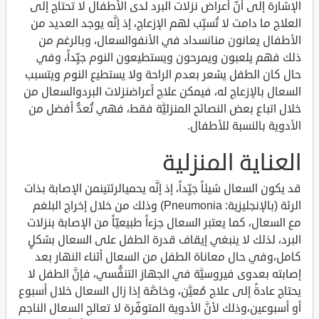
الإشارة إلى أنَّ أعراض نزلات البرد لدى الأطفال لا تحتاج إلى
العلاج ما دامت لا تُسبِّب لهم الإزعاج، إذ إنَّه يوجد العديد من
الأطفال يعانون منانسداد في الأنفوالسعال، وبالرغم من
ذلك فهم يلعبون ويمرحون ويستطيعون النوم جيِّداً، وفي
حال كان الطفل يشعر بعدم الراحة ولا يستطيع النوم ويتسبب
السعال بالإزعاج له، فيمكن علاج أعراضنزلات البردوالسعال من
خلال اتباع بعض النصائح المنزليَّة فقط، فهي تُعدُّ أفضل من
الأدوية بالنسبة للأطفال.
العناية المنزلية
قد يكون السعال شيئاً جيِّداً، إذ إنَّه يحميالرئتينمن الإصابة بذات
الرئة (بالإنجليزية: Pneumonia) وذلك من خلال إخراج البلغم
مع السعال، كما يعتبر السعال جزءاً طبيعيّاً من الإصابة بنزلات
البرد، لذلك لا ينبغي إيقاف قدرة الطفل على السعال بشكلٍ
كامل،وفي حال معاناة الطفل من السعال أثناء النهار بعد
إصابته بعدوى فيروسيَّة في الجهاز التنفُّسي، فإنَّ الطفل لا
يحتاج عادةً إلى علاج مُعيَّن، وخاصَّة إذا زال السعال خلال أسبوع
أو أسبوعين،وذلك لأنَّ الأدوية المتوفِّرة لا تعالج السعال الناجم