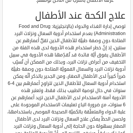
غرفة الاطفال بالقرب من أماكن نومهم.
علاج الكحة عند الأطفال
توصي إدارة الغذاء والدواء (بالإنجليزية: Food and Drug
Administration) بعدم استخدام أدوية السعال ونزلات البرد
المتاحة دون وصفة طبيَّة للأطفال الذين تقلُّ أعمارهم عن
سنتين، إذ إنَّ خطر استخدام هذه الأدوية لدى هذه الفئة من
الأطفال يفوق أيَّة فائدة قد تُقدِّمها هذه الأدوية في سبيل
التخفيف من أعراض نزلات البرد، وبذلك من الممكن أن تُسبِّب
أدوية نزلات البرد والسعال الفمويَّة المتاحة دون وصفة طبيَّة
ضرراً كبيراً لدى الأطفال الصغار، ومن الجدير بالذكر أنَّه يمكن
استخدام أدوية السعال للأطفال الذين تتراوح أعمارهم بين 4-6
سنوات في حال توصية الطبيب بذلك فقط، وتعتبر هذه
الأدوية آمنة الاستخدام لدى الأطفال الذين تزيد أعمارهم عن
6 سنوات، مع ضرورة اتباع تعليمات الاستخدام الموجودة على
علبة الدواء والمتعلِّقة بالكميَّة الصحيحة الموصى باستخدامها،
ولحسن الحظِّ يمكن علاج السعال ونزلات البرد لدى الأطفال
الصغار بسهولة دون الحاجة إلى أدوية السعال ونزلات البرد