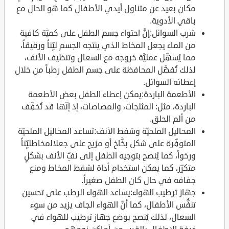
مكان بعيد عن متناول أيدي الأطفال كما هو الحال مع
باقي الأدوية.
شرب السوائل:إنَّ احتواء جسم الطفل على كميَّة كافية
من الماء يجعل المخاط الذي ينتجه الجسم ليِّناً ورقيقاً،
مما يُسهِّل عمليَّة خروجه مع السعال وتنظيف الأنف،
لذلك تُفضَّل المحافظة على جسم الطفل رطباً من خلال
إعطائه السوائل.
الأطعمة الباردة:يمكن إعطاء الطفل بعض الأطعمة
الباردة، مثل: المثلجات، والمصاصات، إذ إنَّها قد تُخفِّف
من ألم الحلق.
المحاليل الملحيَّة وشفط الأنف:تساعد المحاليل الملحيَّة
المتوفِّرة على شكل بخَّاخ أو مزيج على جعلالمخاطليِّناً
ورخواً، كما يُنصح بتوجيه الطفل إلى نفِّ الأنف بشكلٍ
متكرِّر، كما يمكن استخدام أداة لشفط المخاط ومنع
جفافه في حال كان الطفل صغيراً.
جهاز ترطيب الهواء:يساعد الهواء الرطب على تحسين
تنفُّس الأطفال، كما أنَّ الهواء الجاف يزيد من سوء
السعال، لذلك يُنصح بوضع جهاز ترطيب للهواء في