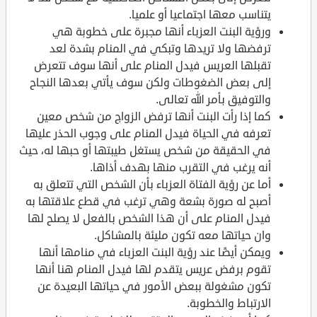
يتناسب معها اجتماعيا أو علميا.
ورؤية البنت العزباء أنها مجبرة على خطوبة هي
ترفضها ولا تريدها وتبكي في المنام بشدة لعد
تقبلها العريس فيدل المنام على أنها سوف تتعرض
إلى بعض الضغوطات ولكن سوف يأتي بعدها النجاح
والتوفيق بأمر الله تعالى.
كما إذا رأت البنت أنها ترفض الزواج من شخص معين
تعرفه في الحياة فيدل المنام على وجوب الحذر عليها
في الحقيقة من شخص يستغل طيبتها أو حبها له، حيث
أنه يرغب في التقرب منها بهدف أذاها.
أما عن رؤية الفتاة العزباء بأن الشخص التي تتعلق به
أصبح له صورة بشعة وهي ترغب في قطع علاقتها به
فيدل المنام على أن هذا الشخص بالفعل لا يصلح لها
وان حياتها معه تكون مليئة بالمشاكل.
ويمكن أيضًا عند رؤية البنت العزباء في منامها أنها
تقوم برفض عريس يتقدم لها فيدل المنام هنا أنها
تكون مشغولة ببعض الأمور في حياتها البعيدة عن
الارتباط والخطوبة.