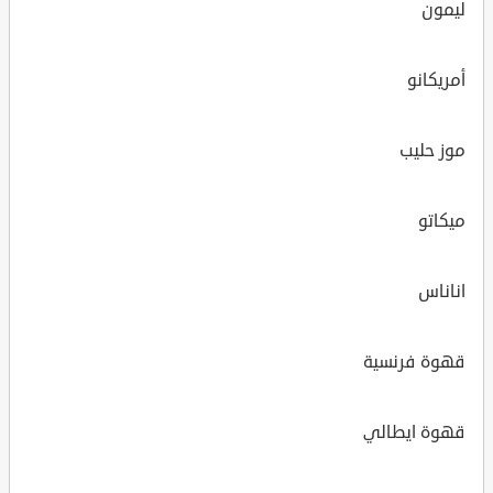
ليمون
أمريكانو
موز حليب
ميكاتو
اناناس
قهوة فرنسية
قهوة ايطالي