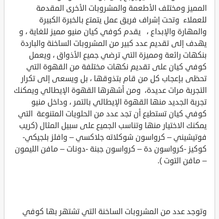
المميز ومختلف الأطعمة والمشروبات الأخرى المقدمة
للعملاء وتحت إشراف فريق عمل يتمتع بالخبرة الكبيرة
والمهارة والإبداع ، يقدم كوفي كيان منيو مميز للغاية ، و
يهدف إلى تقديم عدد كبير من المشروبات الساخنة والباردة
بنكهات رائعة ومميزة التي ترضي جميع الأذواق ، ويعمل
كوفي كيان على تقديم نكهات مختلفة من القهوة التي
تحظى بإعجاب كل من قام بتذوقها ، بل ويسعى إلى تكرار
التجربة مرات عديدة، ومن أشهرها القهوة الإيطالي ويمكنك
تجربة الجديد منها القهوة الإيطالي بالتمر ، وداخل منيو
كوفي كيان تستطيع أن تجد عدد من الحلويات المتنوعة التي
يمكنك الاختيار منها وتناسب الجميع على سبيل المثال (كريب
فوتيشيني – كرواسون شوكلاته جلاكسي – وافلز بلجيكي-
كوكيز -كرواسون دة – كرواسون جبنة -دونات – مافن الليمون
– مافن التوت ).
وتوجد عدد من المشروبات الساخنة التي تشتهر بها كوفي