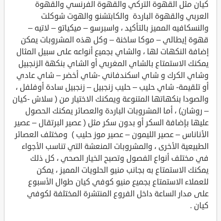
كيان مثل القهوة التركي والقهوة الفرنسي والقهوة
العربي والقهوة الباردة والكابتشنو والهوت شوكلت
والنسكافيه المميز بالتأكيد ، واسبرسو – ميكياتو – لاتيه –
قهوة إيطالي – موكا ساخنة – وكل هذه المشروبات يمكن
إضافة النكهات لها ، والشاي بجميع أنواعه على سبيل المثال
يمكنك الاستمتاع بالشاي المغربي أو الشاي بنكهة الزنجبيل
وشاي الكرك و شاي اسكندفاني -شاي أخضر – شاي عادي
أو تلقيمة- شاي حليب – حليب زنجبيل – زنجبيل سادة أوفلفل ،
والصودا بنكهاتها المتنوعة ويمكنك الاختيار من ( سلاش -كيان
– روشان) ، أما المشروبات الباردة والعصائر يمكنك الحصول
عليها بإضافة السكر أو بدون سكر مثل ( عصير البرتقال – عصير
الأناناس – عصير الليمون – عصير موز حليب ) ومختلف العصائر
الطبيعية الأخرى ، والمشروبات المنعشة التي تناسب الأجواء
في مختلف أنواع الفصول وتصبح الخيار الصحي ، كل ذلك
يمكنك الاستمتاع به بجانب منيو الحلويات المميز ، يمكن
للعملاء الاستمتاع بجميع منيو كوفي كيان طوال الأسبوع
على مدار الساعة داخل الفروع المنتشرة المختلفة لكوفي
كيان .