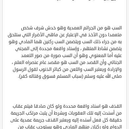
السب هو من الجرائم العمدية وهو خدش شرف شخص
متعمدا دون الأخذ في الإعتبار عن ماهي الأضرار التي ستلحق
به من جراء ذلك السب ويتضمن السب ركنين هما المادي وهو
يتضمن نشاط المتهم ، وإسناد واقعة مجددة إلى المجني
عليه أما المعنوي وهو أن السب صورة من صور التعمد
الجنائي وأن القصد من السب هو مقصد عام عنصراه العلم ،
والإرادة ويعتبر السب واللعن من كبائر الذنوب لقول الرسول
صلى الله عليه وسلم (سباب المسلم فسوق وقتاله كفر).
القذف هو اسناد واقعة محددة ولو كان صادقا فيتم عقاب
من أسندت إليه تلك العقوبات وبشرط أن يثبت مرتكب الجريمة
حقيقة كل فعل أسنده إليه ويعتبر القذف جريمة عمدية على
الدوام وله ركنان منهم المادي وهو يستوجب عقاب من