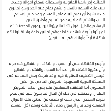
الجنائية إجراءاتها القانونية وإستدعائه لسماع أقواله وعندما
تثبت عليه التهمة بالسب والشتم يقام عليه الحد وهو ثمانون
جلدة بشرط أن يقيم البينة على المتهم وقد حرم الإسلام
السب والشتم لأنه لا يعد من تعاليم وأخلاق الدين
الإسلاميوالدليل قول الله تعالى(والذين يرمون المحصنات ثم
لم يأتوا بأربعة شهداء فاجلدوهم ثمانين جلدة ولا تقبلوا لهم
شهادة أبداً وأولئك هم الفاسقون).
وأجمع الفقهاء على أن السب ، والقذف ، والتشهير كله حرام
وأن عقوبة القذف هو الحد أما السب ، والشتم ، والتشهير
فيمكن التخفيف للعقوبة فيه وقد شرعت بعض المحاكم في
المملكة العربية السعودية التعويض المادي عن الضرر
المعنوي أما الفقهاء المسلمين فلم يقروا بذلك التعويض
المادي وحجتهم في ذلك أن المال قد يكون سببا في عدم
تحريم الشخص الذي يسب أو يقذف عن النطق بتلك الأقوال
المسيئة وقد قال الرسول صلى الله عليه وسلم (كل المسلم