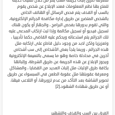
لمعرفة طرق إثبات جريمة السب يتم من خلال تقنيات حديثة
تتمتع بها نظم المعلومات فعند الإبلاغ عن شخص يقوم
بالسب أو القذف يتم فحص الرسائل أو الهاتف الخاص
بالشخص المتضرر عن طريق إدارة مكافحة الجرائم الإلكترونية،
والتي تقوم بدورها بفحص البرامج ، والجهاز أو يكون هناك
تسجيل فيديو أو تسجيل مكالمة وإذا ثبت ارتكاب المدعى عليه
تلك الجرائم يتم استدعائه ويحكم عليه القاضي حكما تأديبيا ،
وتعزيزيا ولكن لابد من وجود دليل قاطع على ارتكابه مثل
هذه الجرائم ، وربما يلجأ بعض الأشخاص إلى سب أشخاص
آخرين في محادثة خاصة وهو ما يسمى بالنميمة الإلكترونية
ويجوز الإبلاغ عن هذه الجريمة عن طريق الشرطة، وإثباتها
بكافة طرق الإثبات مثل إثبات العديد من القضايا ، والمشاكل
ومعرفة عقوبتها مثل عقوبة الطعن في السبسواء عن طريق
تصوير الشاشة بعد التأكد من عدم تزويرها، أو التلاعب فيها،
أو عن طريق شهادة الشهود.[2]
الفرق بين السب والقذف والتشهير