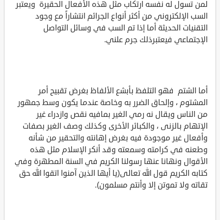
لمن تسول له نفسه ارتكاب مثل هذه الأفعال الحقيرة ويعتبر
السب الإلكتروني من أكثر أنواع الجرائم انتشاراً مع وجود
التقنيات الحديثة أما إذا تم السب في وسائل التواصل
الإجتماعي فيعتبرذلك جرم علني.
أما الشتم فهو التلفظ بأبشع الألفاظ بغرض تقبيح أمر
المشتوم ، وإلحاق الضرر به وخاصة عندما يكون وسط جمهور
من الناس ويقال نه رمي الغير بمافيه نقص وازدراء غير
الإتهام بالزنى ، والكبائر الأخرى وكذلك وصف الغير بصفات
وأفعال غير موجودة فيه بغرض إهانته والتحقير من شأنه
وطعنه في كرامته وسمعته وقد أنكر الإسلام مثل هذه
الأقوال ونهانا عنها رسولنا الكريم في السنة المطهرة وفي
كتابه الكريم قول الله تعالى(يا أيها الذين آمنوا اتقوا الله حق
تقاته ولا تموتن إلا وأنتم مسلمون).