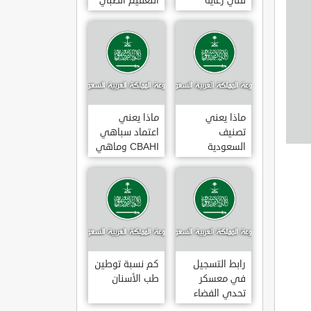
فني رعاية
التعقيم الطبي
مرضى 3
ماذا يعني
ماذا يعني
تصنيف
اعتماد سباهي
السعودية
CBAHI وماهي
الائتماني AA1
معاييره
رابط التسجيل
كم نسبة توطين
في معسكر
طب الأسنان
تحدي الفضاء