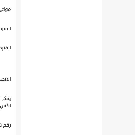
مواعيد
الفترة الص
الفترة الم
الاتصا
يمكن 
الآتي:
رقم هاتف: 