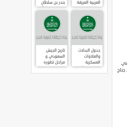
العربية العريقة
بندر بن سلطان
بن عبد العزيز آل
سعود
جدول البدلات
تاريخ الجيش
والعلاوات
السعودي و
العسكرية
مراحل تطوره
هي
للضباط والأفراد
جناح