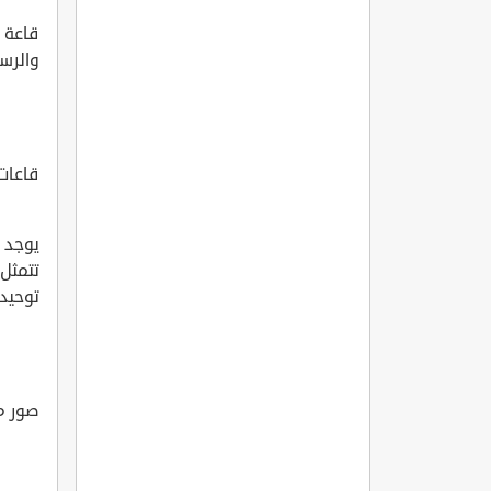
قاعة ا
والرسم
قاعات
يوجد 
تتمثل 
توحيد 
صور مت