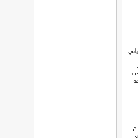
يأتي
ينة
مه
ام
إلى