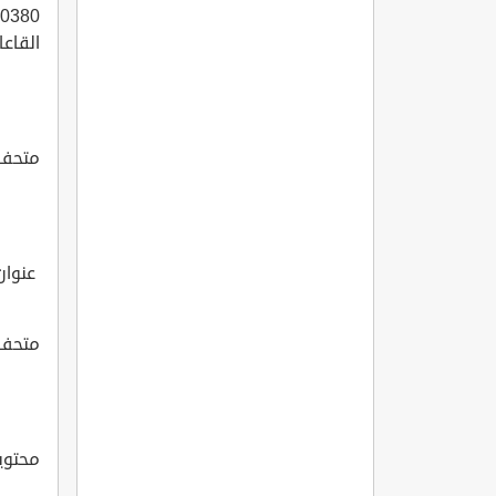
القاعا
متحف ا
عنوان
متحف ا
محتوي