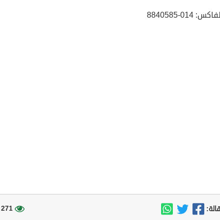
: 014-8840585
271 مشاهدة
الة: