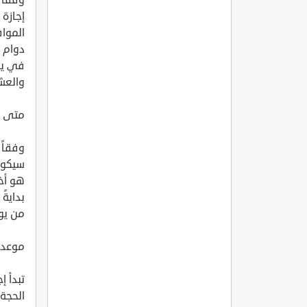
إجازة
دوام ا
والعشري
متى ت
وفقاً 
سيكون
هو أخر
من يوليو 
موعد 
تبدأ إ