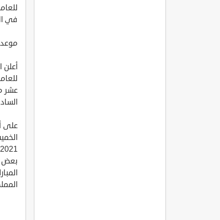
للعام
في الي
موعد 
أعلن ا
للعام
عشر من
السادس عشر من ي
على أن
الخمي
بعض ا
المبار
المملك