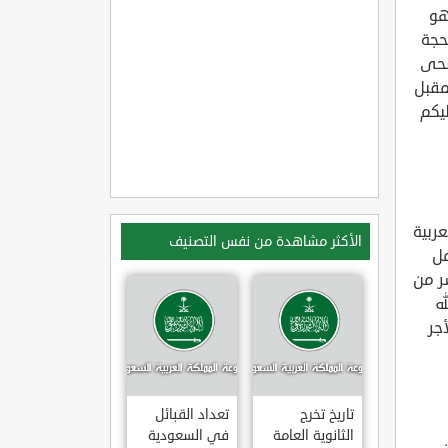
هو
الحجة
ضحى
مقبل
يكم
عربية
الأكثر مشاهدة من نفس التصنيف
مل
ق للرابع عشر من
له
جر
تاريخ تخرج
تعداد القبائل
الثانوية العامة
في السعودية
ن