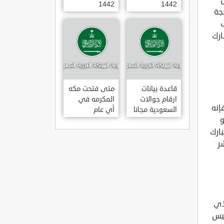
1442
1442
جة
اف
ارك
قاعدة بيانات
متى فتحت مكه
ارقام جوالات
المكرمه في
إنه
السعودية مجانا
أي عام
و
20202021
بارك
س عشر
 ذي
وم الخميس