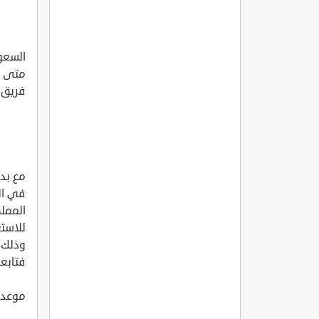
السعو
متى تق
فريق التحرير
مع بد
في الم
المملك
للاستع
وذلك 
فتابعو
موعد ع