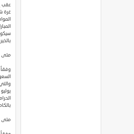
عقب إ
الموا
المبار
سيكون 
بالخير
متى ت
وفقاً 
السعود
الحرا
بالكام
متى تف
وفقاً 