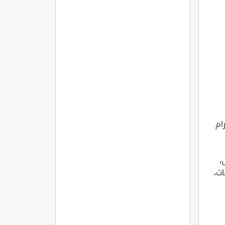
ام
،
ات،