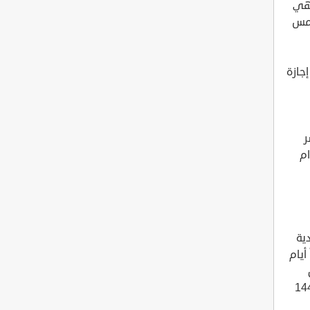
مس عشر من يوليو 2021. لتنتهي
امس
جازة
ر
ام
ية
أيام
فق
ى يوم الإثنين السادس عشر من ذي الحجة 1442