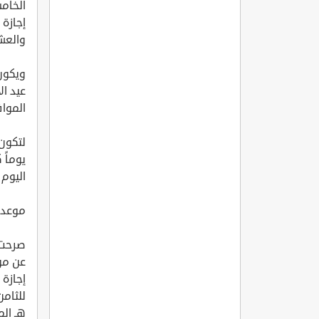
إجازة
والعشري
ويكون
المواف
لتكون 
يوماً 
اليوم
موعد 
صرحت و
عن موع