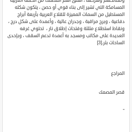
وممالكهم وشرحها ، اشتق اسم المصمك من الكلمة العربية
المسامكة التي تشير إلى بناء قوي أو حصن ، يتكون شكله
المستطيل من السمات المميزة للقلاع العربية بأربعة أبراج
دفاعية ، وبرج مراقبة ، وجدران عالية ، وأعمدة على شكل درج ،
ونقاط استطلاع مثلثة وفتحات إطلاق نار ، تحتوي غرفه
العديدة على مكاتب ومسجد به أعمدة تدعم السقف ، وبإحدى
الساحات بئر.[3]
المراجع
قصر المصمك
"