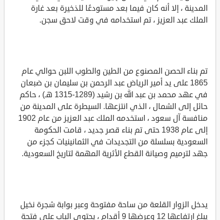
المدينة ، إلا أنه كان فيما بعد مستودعًا للذخيرة بعد غارة
الملك عبد العزيز ، تم استخدامه في وقت لاحق سجن.
تم بناء الحصن المصنوع من الطين والطوب اللبن حوالي عام
1865 على يد أمير الرياض عبد الرحمن بن سليمان بن ضبعان
في عهد محمد بن عبد الله بن رشيد (1289-1315 هـ) ، حاكم
حائل إلى الشمال ، الذي انتزعها. السيطرة على المدينة من
منافسة آل سعود ، استخدمه الملك عبد العزيز من عام 1902
إلى عام 1938 حتى تم بناء قصر جديد ، قامت الحكومة
السعودية بسلسلة من التجديدات في الثمانينيات كجزء من
جهد لترميم وصيانة القطع الأثرية المهمة لتاريخ السعودية.
يدخل الزوار القلعة من ساحة مفتوحة وعبر بوابة شجرة نخيل
يبلغ ارتفاعها 12 وعرضها 9 أقدام ، يحتوي الباب على فتحة