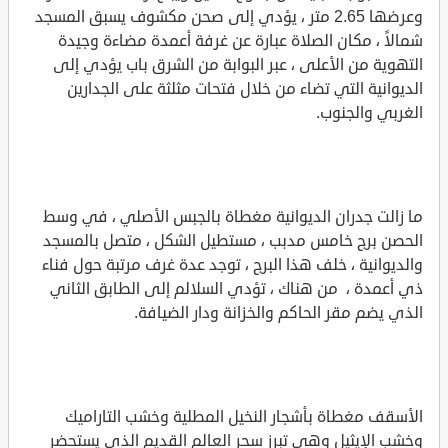
وعرضها 2.65 متر ، يؤدي إلى صحن مكشوف يسبق المسجد
شمالاً ، مكان الصلاة عبارة عن غرفة أعمدة مضاءة وجيدة
التهوية من الأعلى ، عبر البوابة من الشرق باب يؤدي إلى
الديوانية التي تضاء من خلال فتحات مثلثة على الجدارين
الغربي والجنوب.
ما زالت جدران الديوانية مغطاة بالجبس الأصلي ، في وسط
الحصن برج خامس مدبب ، مستطيل الشكل ، متصل بالمسجد
والديوانية ، خلف هذا البرج ، توجد عدة غرف مرتبة حول فناء
ذي أعمدة ، من هناك ، تؤدي السلالم إلى الطابق الثاني
الذي يضم مقر الحاكم والخزانة ودار الضيافة.
الأسقف مغطاة بأشجار النخيل المطلية وخشب التاراميك
وخشب الإيثيل وهي تبرز سحر العالم القديم الذي يستحضر