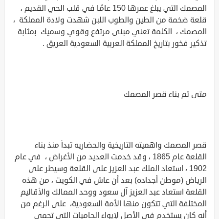
المصمك التي يبلغ عمرها 150 عامًا في قلب الحي القديم ،
قلعة ضخمة من الطين والطوب اللبن شهدت ولادة المملكة ،
المصمك ، الكلمة تعني مبنى مرتفع وقوي وسميك بمثابة
تذكير فخور بتاريخ المملكة العربية السعودية العريق .
متى تم بناء قصر المصمك
قصر المصمك واهميته التاريخية والحضاريه تبدأ منذ بناء
القلعة عام 1865 ، وقد خدمت العديد من الأغراض ، في عام
1902 ، استعاد الملك عبد العزيز على القلعة وسيطر على
الرياض (موطن أجداده) بعد أن عاش في الكويت ، من هذه
القلعة استعاد عبد العزيز آل سعود ووحد الممالك والأقاليم
المختلفة التي تتكون منها الأمة السعودية، على الرغم من
أنه كان يستخدم في الأصل لإيواء الحاميات التي تحمي