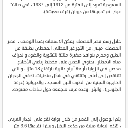
السعودية تعود إلى الفترة من 1912 إلى 1937 ، في صالات
عرض تم تحويلها من ديوان (غرف معيشة).
خلال رسم قصر المصمك يمكن الاستعانة بهذا الوصف ، قصر
المصمك مبني من الآجر غير المطلي المغطى بطبقة من
الطين ومخرم بنوافذ صغيرة مثلثة للتهوية والضوء وانحراف
مياه الأمطار ، يحتوي الحصن على مخطط رباعي الأضلاع
محصن في الزوايا بأربعة أبراج دائرية بارتفاع 18 مترًا ، والتي
تتناقص إلى أعلى وتنتهي في شكل منحنيات. تخفي الجدران
الخارجية المبنية من الطوب اللبن المسجد ، والديوانية (غرفة
الجلوس) ، والبئر ، وعدة غرف متجمعة حول ساحات مفتوحة.
يتم الوصول إلى القصر من خلال بوابة تقع على الجدار الغربي
، هذه البوابة مبنية من جذوع النخيل ويبلغ ارتفاعها 3.6 متر