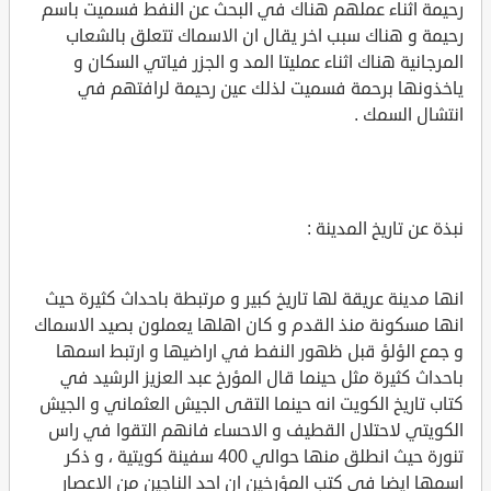
رحيمة اثناء عملهم هناك في البحث عن النفط فسميت باسم
رحيمة و هناك سبب اخر يقال ان الاسماك تتعلق بالشعاب
المرجانية هناك اثناء عمليتا المد و الجزر فياتي السكان و
ياخذونها برحمة فسميت لذلك عين رحيمة لرافتهم في
انتشال السمك .
نبذة عن تاريخ المدينة :
انها مدينة عريقة لها تاريخ كبير و مرتبطة باحداث كثيرة حيث
انها مسكونة منذ القدم و كان اهلها يعملون بصيد الاسماك
و جمع الؤلؤ قبل ظهور النفط في اراضيها و ارتبط اسمها
باحداث كثيرة مثل حينما قال المؤرخ عبد العزيز الرشيد في
كتاب تاريخ الكويت انه حينما التقى الجيش العثماني و الجيش
الكويتي لاحتلال القطيف و الاحساء فانهم التقوا في راس
تنورة حيث انطلق منها حوالي 400 سفينة كويتية ، و ذكر
اسمها ايضا في كتب المؤرخين ان احد الناجين من الاعصار