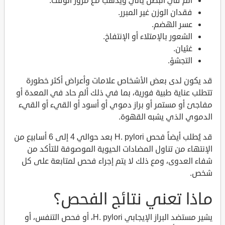
ألم في البطن يأتي ويذهب مع مرور الوقت.
فقدان الوزن غير المبرر.
عسر الهضم.
الشعور بالإمتلاء أو الإنتفاخ.
غثيان.
التجشؤ.
قد يكون لدى بعض الأشخاص علامات وأعراض أكثر خطورة
تتطلب عناية طبية فورية، بما في ذلك ألم حاد في المعدة أو
مفاجئ أو مستمر أو براز دموي أو أسود أو القيء أو القيء
الدموي الذي يشبه القهوة.
قد يُطلب أيضاً فحص H. pylori بعد حوالي 4 إلى 6 أسابيع من
الإنتهاء من تناول المضادات الحيوية الموصوفة للتأكد من
شفاء العدوى، ومع ذلك لا يتم إجراء فحص لمتابعة على كل
شخص.
ماذا تعني نتائج الفحص؟
يشير مستضد البراز الإيجابي H. pylori، أو فحص التنفس، أو