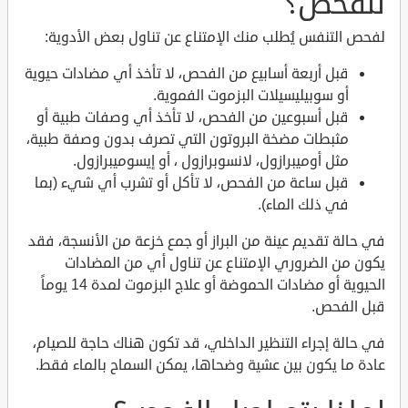
للفحص؟
لفحص التنفس يُطلب منك الإمتناع عن تناول بعض الأدوية:
قبل أربعة أسابيع من الفحص، لا تأخذ أي مضادات حيوية
أو سوبيليسيلات البزموت الفموية.
قبل أسبوعين من الفحص، لا تأخذ أي وصفات طبية أو
مثبطات مضخة البروتون التي تصرف بدون وصفة طبية،
مثل أوميبرازول، لانسوبرازول ، أو إيسوميبرازول.
قبل ساعة من الفحص، لا تأكل أو تشرب أي شيء (بما
في ذلك الماء).
في حالة تقديم عينة من البراز أو جمع خزعة من الأنسجة، فقد
يكون من الضروري الإمتناع عن تناول أي من المضادات
الحيوية أو مضادات الحموضة أو علاج البزموت لمدة 14 يوماً
قبل الفحص.
في حالة إجراء التنظير الداخلي، قد تكون هناك حاجة للصيام،
عادة ما يكون بين عشية وضحاها، يمكن السماح بالماء فقط.