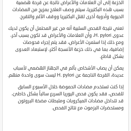
الخزعة إلى أن العلامات والأعراض ناتجة عن قرحة هضمية
بسبب هذه البكتيريا، سيتم وصف العلاج بمزيج من المضادات
الحيوية وأدوية أخرى لقتل البكتيريا ووقف الألم والتقرح.
تعني نتيجة الفحص السلبية أنه من غير المحتمل أن يكون لديك
عدوى H. pylori، وأن العلامات والأعراض قد تكون بسبب آخر،
ومع ذلك إذا استمرت الأعراض، فقد يتم إجراء فحوصات
إضافية، بما في ذلك خزعة الأنسجة أكثر، لإستبعاد العدوى
بشكل قاطع.
يمكن أن يصاب الأشخاص بألم في الجهاز الهضمي لأسباب
عديدة، القرحة الناجمة عن H. pylori ليست سوى واحدة منهم.
إذا كنت تستخدم مضادات الحموضة خلال الأسبوع السابق
للفحص، فقد يكون فحص اليوريا السريع سالباً بشكل خاطئ،
قد تتداخل مضادات الميكروبات ومثبطات مضخة البروتون
ومستحضرات البزموت مع نتائج الفحص.