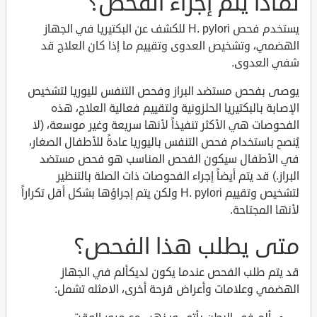
لماذا يتم إجراء الفحص؟
يستخدم فحص H. pylori للكشف عن البكتيريا في الجهاز
الهضمي، وتشخيص العدوى وتقييم ما إذا كان العلاج قد
شفي العدوى.
يوصى بفحص مستضد البراز وفحص التنفس لليوريا لتشخيص
الإصابة بالبكتيريا الحلزونية ولتقييم فعالية العلاج، هذه
الفحوصات هي الأكثر تنفيذاً لأنها سريعة وغير موسعة، (لا
يُنصح باستخدام فحص التنفس باليوريا عادةً للأطفال الصغار،
في الأطفال سيكون الفحص المناسب هو فحص مستضد
البراز.) قد يتم أيضاً إجراء الفحوصات ذات الصلة بالتنظير
لتشخيص وتقييم H. pylori ولكن يتم إجراؤها بشكل أقل تكراراً
لأنها المجتاحة.
متى يطلب هذا الفحص؟
قد يتم طلب الفحص عندما يكون لديكألم في الجهاز
الهضمي وعلامات وأعراض قرحة أخرى، الامثله تشمل: