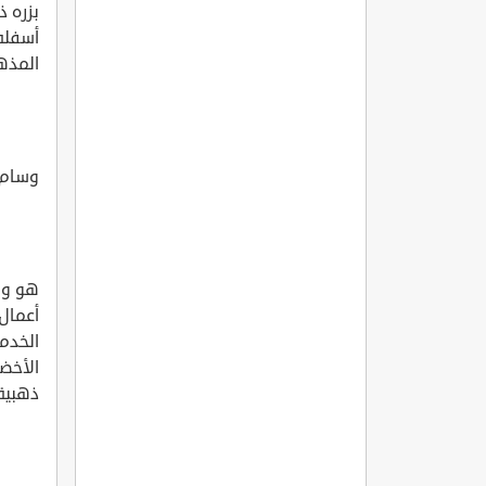
بزره ذ
أسفله
المذهب
وسام ا
هو واح
أعمال 
الخدم
الأخض
ذهبية