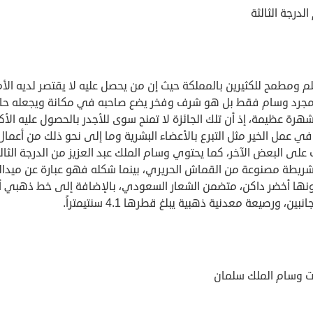
لدرجة الثالثة
 ومطمح للكثيرين بالمملكة حيث إن من يحصل عليه لا يقتصر لديه الأم
جرد وسام فقط بل هو شرف وفخر يضع صاحبه في مكانة ويجعله حاص
رة عظيمة، إذ أن تلك الجائزة لا تمنح سوى للأجدر بالحصول عليه الأكث
في عمل الخير مثل التبرع بالأعضاء البشرية وما إلى نحو ذلك من أعمال
لى البعض الآخر، كما يحتوي وسام الملك عبد العزيز من الدرجة الثالث
ريطة مصنوعة من القماش الحريري، بينما شكله فهو عبارة عن ميدال
ونها أخضر داكن، متضمن الشعار السعودي، بالإضافة إلى خط ذهبي 
نبين، ورصيعة معدنية ذهبية يبلغ قطرها 4.1 سنتيمتراً.
ت وسام الملك سلمان