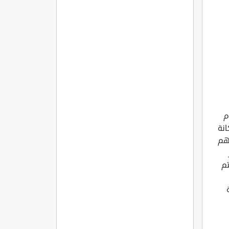
م
انة
نهم
تم