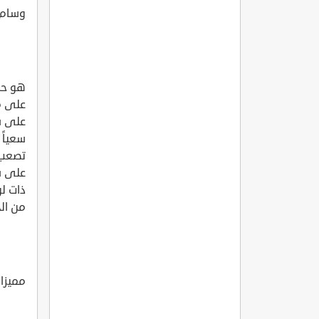
وسام ا
هو حلم
على م
على شه
سعياً 
تصعب ع
على ش
ذات ل
من الجا
مميزا