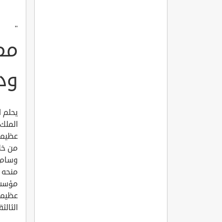
"
مم
ودر
يحلم 
الملك 
عظيمة
من خلا
وسام ا
منحه ك
مؤسسا
عظيمة
الثالثة