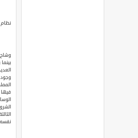
نظام 
وشاح ا
بينما 
العديد
وجود 
الممل
فيها 
الوسام
الشروط
الثالث
نفسه إ