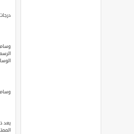
درجات
وسام ا
الرسم
الوسا
وسام 
يعد ذ
الممتا