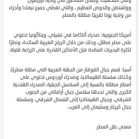
وفي المكسيك، وبعض المناطق في ولاية أوريغون
وواشنطن والحوض العظيم ، والتي تغطي جميع نيفادا وأجزاء
من ولاية يوتا تقريبًا مظللة بالمطر.
أمريكا الجنوبية: صحراء أتاكاما في تشيلي، وپتاگونيا تحتوي
على مطر مظلل، وذلك من خلال الرياح الغربية السائدة، ونظرًا
لكثرة البحيرات المالحة فإن الأماكن القادرة على الزراعة قليلة.
آسيا: قمم جبال القوقاز من الجهة الغربية التي مظلة مطريًا،
وكذلك سلسلة الهيمالايا، وصحراء أوردوس تحتوي على
أمطار مظللة بالنسبة إلى السلاسل الجبلية، الصحراء الهندية
الكبرى والتي تحدها سلاسل جبال أرافالي من الجنوب
الشرقي، وجبال الهيمالايا إلى الشمال الشرقي، وسلسلة
جبال كيرثار وسليمان إلى الغرب.
معنى ظل المطر