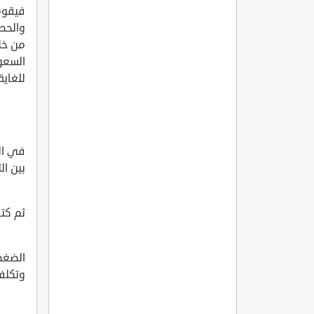
فيقوم
والحصو
من خلا
السعو
للغاية
في الص
بين ال
ثم كتا
الضغط
وتكلفة