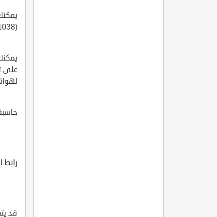
يمكنك
(920011038).
يمكنك
على ت
لهواتف Android و
حاسبة
رابط الدخول ل
قد يت