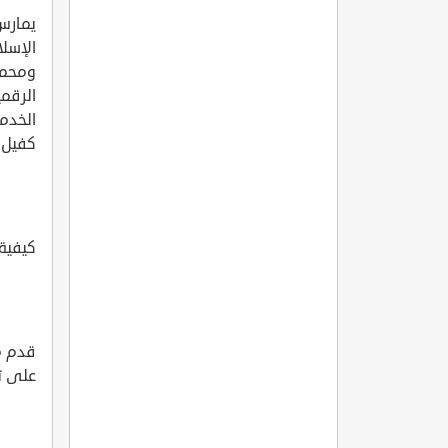
يمارس
الإسلا
ومحمد 
الرقمي
الخدما
كفيل.
كيفية
قدم م
على تم