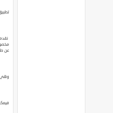
تطبيق
نقدم 
مخصوص
عن طر
وهي تع
فيمكن