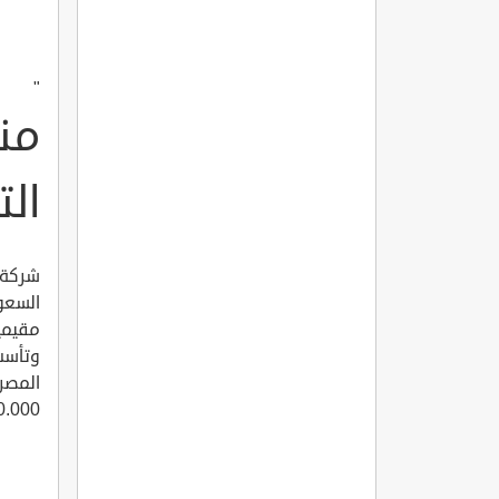
"
من
الت
شركة 
السعو
مقيمي
المصر
0.000.000