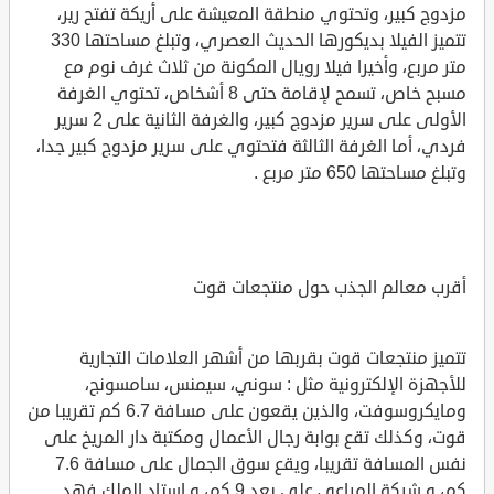
مزدوج كبير، وتحتوي منطقة المعيشة على أريكة تفتح رير،
تتميز الفيلا بديكورها الحديث العصري، وتبلغ مساحتها 330
متر مربع، وأخيرا فيلا رويال المكونة من ثلاث غرف نوم مع
مسبح خاص، تسمح لإقامة حتى 8 أشخاص، تحتوي الغرفة
الأولى على سرير مزدوج كبير، والغرفة الثانية على 2 سرير
فردي، أما الغرفة الثالثة فتحتوي على سرير مزدوج كبير جدا،
وتبلغ مساحتها 650 متر مربع .
أقرب معالم الجذب حول منتجعات قوت
تتميز منتجعات قوت بقربها من أشهر العلامات التجارية
للأجهزة الإلكترونية مثل : سوني، سيمنس، سامسونج،
ومايكروسوفت، والذين يقعون على مسافة 6.7 كم تقريبا من
قوت، وكذلك تقع بوابة رجال الأعمال ومكتبة دار المريخ على
نفس المسافة تقريبا، ويقع سوق الجمال على مسافة 7.6
كم، و شركة المراعي على بعد 9 كم، و استاد الملك فهد