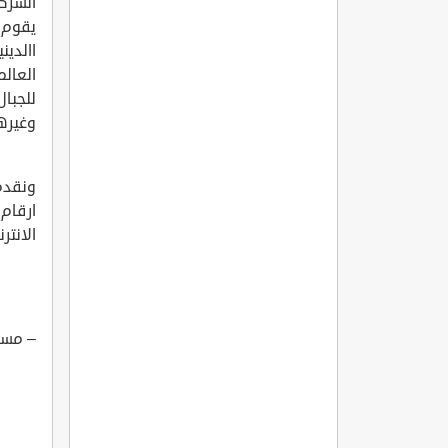
الشرك
يقوم م
االدين
العالم
للجبال
وغيرها
ونقدم
ارقام 
الانتر
– مسا