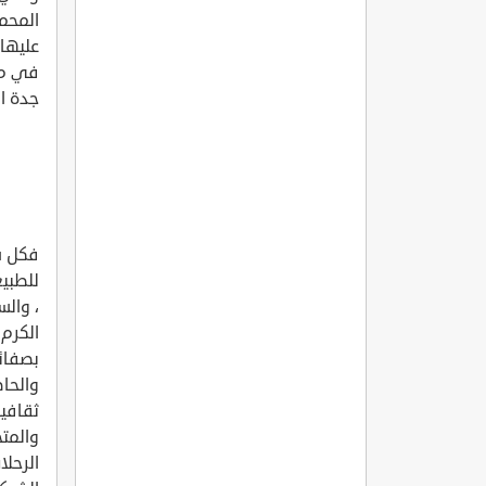
المحم
عليها 
في منظ
جدة ال
فكل سا
للطبيع
، وال
الكرم 
بصفائه
والحا
ثقافية
والمت
الرحل