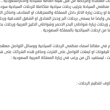
ات معتمدة ومرخصة من قبل هيئة العامة للسياحة والاثارالسعودية ، 
نظمي السياحة بترتيب رحلات سياحية متكاملة للرحلات السياحية سوء
ية او رحلات زيارة الاثار داخل المملكة والتمنزهات او المتاحف واماكن الت
ي وايضا ما يسمى برحلات البر وحجز الفنادق او الشقق الفندقية ورحل
 ورحلات زيارة شواطئ البحر الاحمر وشواطي الخليج العربية ورحلات بح
 من ارحلات السيالحية بالمملكة السعودية .
 في مقالنا اسماء منظمي الرحلات السياحية ووسائل التواصل معهم
تليفونات او ايملات التواصل على النترنت وماقع هذه الشركات على ش
نت ، ليستفيد كل من يرغب في زيارة المملكة العربية السعودية :
وف لتنظيم الرحلات :