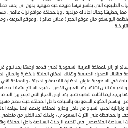
يات الطبيعية التي يظهر فيها طبيعة حية طبيعية بدون اي زحف حض
مما يعطيها جمالا اخاذ له مرتديه ، وبالمملكة مواقع تراث عالمي مس
مة اليونسكو مثل موقع الحجر ( مدائن صالح ) ، وموقع الدرعية ، وم
تاريخية .
ئح او زائر للمملكة العربية السعودية تطئ قدمه ارضها يجد تنوع فري
ة فهناك الصحراء الطبيعية وهناك المكان المليئة بالخضرة والجبال ال
سياحة في السعودية عنوان الحضارة القديمة والحديثة ، والمملكة هي 
والضيافة التى اشتهر بها العربي الاصيل ، فيجد السائح متعة الصحراء
ا ويجد ايضا اكلات شهية تتميز بها ارض الحجاز التي تجمع بين الماض
ضر ، وتهتم الحكوم السعودية بالسياحة داخل المملكة حيث تنظم مهرج
 وتراتثية لجذب السياح من داخل وخارج المملكة وتدعم ايضا سياحة الاثا
حف والمحافظة على التراث السعودي ، ولذلك تجد الكثير من منظمي
ات السياحية المتخصصين في تنظيم الرحلات السياحية داحل المملكة وه