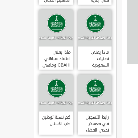
فني رعاية
التعقيم الطبي
مرضى 3
ماذا يعني
ماذا يعني
تصنيف
اعتماد سباهي
السعودية
CBAHI وماهي
الائتماني AA1
معاييره
رابط التسجيل
كم نسبة توطين
في معسكر
طب الأسنان
تحدي الفضاء