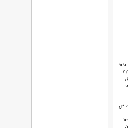
ريخية
بة
ل
ة
ماكن
صة
ن