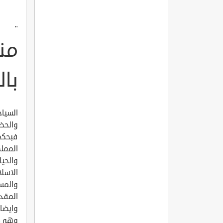
"
من
بال
السياح
والحضا
فبحكم 
المملك
والحيا
الاسل
والمسج
المقدس
وايضا 
وهي رح