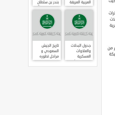
حيث
العربية العريقة
بندر بن سلطان
بن عبد العزيز آل
راث
سعود
ات
رية
جدول البدلات
تاريخ الجيش
 من
والعلاوات
السعودي و
بكة
العسكرية
مراحل تطوره
للضباط والأفراد