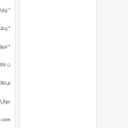
* زيار
* رحلا
* تجول
ت /012076665
ف/014000606
جوال/0532771133
e.com