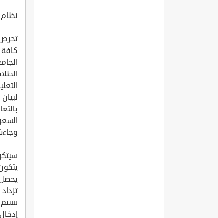
نظام ا
تحرص 
كافة ا
الجامع
الطلا
التعل
لبيان 
بالتعا
السعود
وجاءت 
سيتكو
يتكون ك
يحصل 
تزداد ع
ستتم ز
إدخال