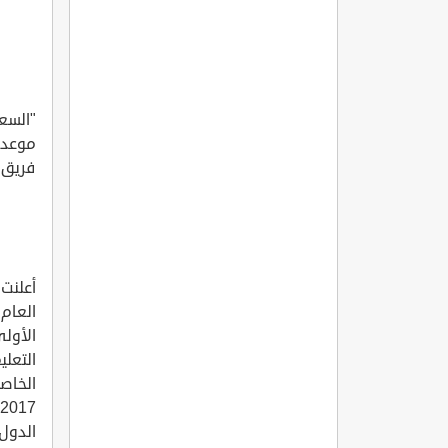
"السع
موعد بدء
فريق التحرير
العام 
الأولى
الخاص
الدول