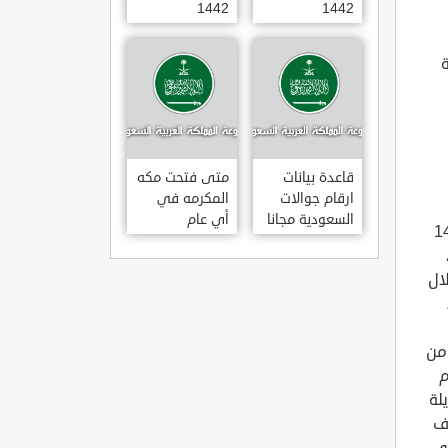
1442
1442
ة
قاعدة بيانات
متى فتحت مكه
ارقام جوالات
المكرمه في
السعودية مجانا
أي عام
لدراسة في العام الجديد 1443
20202021
أغسطس/آب 2021 ،
ال
 من
م
لة
رف
سي