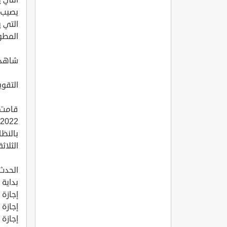
يصيب ا
التي ي
المطول
شاهد أيض
التقويم الدراسي
بالنظ
الثلاث
الحدث 
بداية ال
إجازة اليوم 
إجازة نهاي
إجازة نهاي