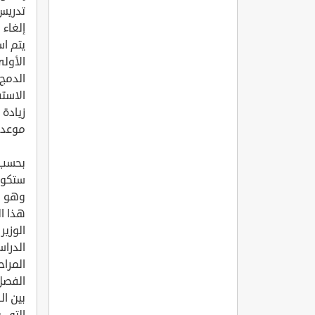
تدريس
إلغاء 
يتم اس
الأولى
الدمج 
الاستف
زيادة 
موعد ب
وهو ا
هذا ا
الوزير
الدراس
المرا
الفصل 
بين ا
التي 