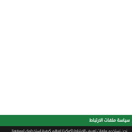
سياسة ملفات الارتباط
نحن نستخدم ملفات تعريف الارتباط (كوكيز) لفهم كيفية استخدامك لموقعنا