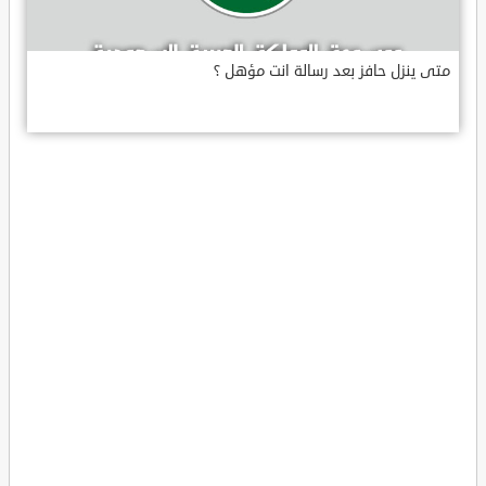
متى ينزل حافز بعد رسالة انت مؤهل ؟