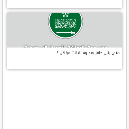
متى ينزل حافز بعد رسالة انت مؤهل ؟