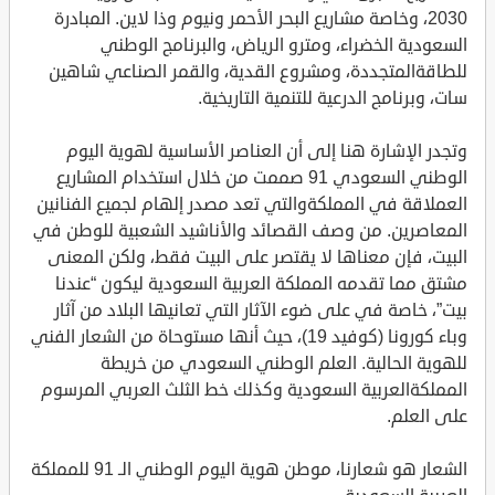
2030، وخاصة مشاريع البحر الأحمر ونيوم وذا لاين. المبادرة
السعودية الخضراء، ومترو الرياض، والبرنامج الوطني
للطاقةالمتجددة، ومشروع القدية، والقمر الصناعي شاهين
سات، وبرنامج الدرعية للتنمية التاريخية.
وتجدر الإشارة هنا إلى أن العناصر الأساسية لهوية اليوم
الوطني السعودي 91 صممت من خلال استخدام المشاريع
العملاقة في المملكةوالتي تعد مصدر إلهام لجميع الفنانين
المعاصرين. من وصف القصائد والأناشيد الشعبية للوطن في
البيت، فإن معناها لا يقتصر على البيت فقط، ولكن المعنى
مشتق مما تقدمه المملكة العربية السعودية ليكون “عندنا
بيت”، خاصة في على ضوء الآثار التي تعانيها البلاد من آثار
وباء كورونا (كوفيد 19)، حيث أنها مستوحاة من الشعار الفني
للهوية الحالية. العلم الوطني السعودي من خريطة
المملكةالعربية السعودية وكذلك خط الثلث العربي المرسوم
على العلم.
الشعار هو شعارنا، موطن هوية اليوم الوطني الـ 91 للمملكة