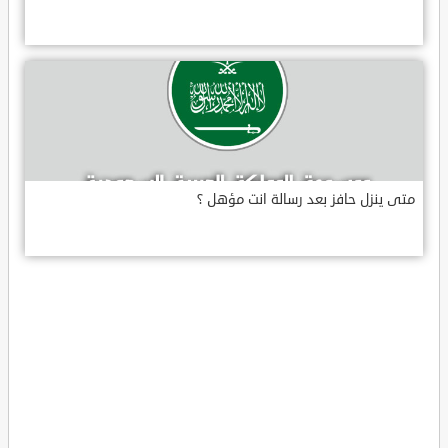
متى ينزل حافز بعد رسالة انت مؤهل ؟