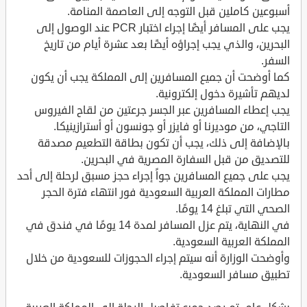
أسبوعين كاملين قبل التوجه إلى العاصمة المنامة.
يجب على المسافر أيضًا إجراء اختبار PCR عند الوصول إلى
البحرين، والذي يجب إجراؤه أيضًا بعد عشرة أيام من تاريخ
السفر.
كما أوضحت أن جميع المسافرين إلى المملكة يجب أن يكون
لديهم تأشيرة دخول إلكترونية.
يجب إعطاء المسافرين عبر الجسر جرعتين من لقاح الفيروس
التاجي، من موديرنا أو فايزر أو جونسون أو أسترازينيكا.
بالإضافة إلى ذلك، يجب أن تكون بطاقة التطعيم مصدقة
للتصديق من قبل السفارة المصرية في البحرين.
يجب على جميع المسافرين جواً إجراء حجز مسبق لرحلة إلى أحد
مطارات المملكة العربية السعودية فور انتهاء فترة الحجر
الصحي التي تبلغ 14 يومًا.
في النهاية، يتم عزل المسافر لمدة 14 يومًا في فندق في
المملكة العربية السعودية.
وأوضحت الوزارة أنه سيتم إجراء الحجوزات للسعودية من خلال
تطبيق مسافر السعودية.