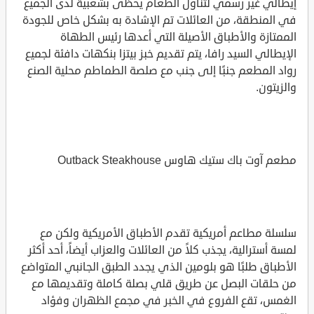
إيطالي غير رسمي لتناول الطعام يحظى بشعبية لدى الجميع
في المنطقة، من العائلات تم الإشادة به بشكل خاص للجودة
الممتازة والأطباق الأصيلة التي أعدها رئيس الطهاة
الإيطالي السيد رافا، يتم تقديم خبز بيتزا بنكهات دافئة لجميع
رواد المطعم جنبًا إلى جنب مع صلصة الطماطم محلية الصنع
والزيتون.
مطعم آوت باك ستيك هاوس Outback Steakhouse
سلسلة مطاعم أمريكية تقدم الأطباق الأمريكية ولكن مع
لمسة أسترالية، يجذب كلاً من العائلات والعزاب أيضاً، أحد أكثر
الأطباق طلبًا هو بلومين الذي يجدد الطبق الجانبي المتواضع
من حلقات البصل عن طريق قلي بصلة كاملة وتقديمها مع
الغمس، تقع الفروع في الخبر في مجمع الظهران وفؤاد