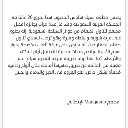
يحتفل مطعم ستيك هاوس المحبوب هذا بمرور 20 عامًا في
المملكة العربية السعودية وقد فاز عدة مرات بجائزة أفضل
مطعم لتناول الطعام من جوائز السياحة السعودية، إنه يحتوى
على عربة شوربة وسلطة وفيرة وهو ترحاب للسياح، تناول
طعام الصغار حيث أنه يحتوى على غرفة ألعاب مخصصة بجوار
قسم الأسرة ويقدم وجبات مجانية للأطفال أيام الثلاثاء
والأربعاء، كما أنها توفر طريقة فريدة لتقديم شرائح لحم
معينة من القائمة عن طريق طهيها أمامك على ألواح رخامية
مُدفأة بشكل خاص، تقع الفروع في الخبر والدمام والجبيل.
مطعم Mangiamo الإيطالي