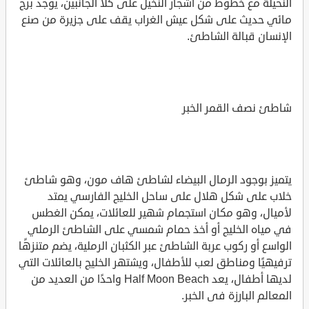
النحيلة مع خطوط من أشجار النخيل على كلا الجانبين، يوجد برج
مائي حديث على شكل عيش الغراب يقف على جزيرة من صنع
الإنسان قبالة الشاطئ.
شاطئ نصف القمر الخبر
يتميز بوجود الرمال البيضاء لشاطئ هاف مون، وهو شاطئ
خلاب على شكل هلال على ساحل الخليج الفارسي يمتد
لأميال، وهو مكان استجمام شهير للعائلات، يمكن الغطس
في مياه الخليج أو أخذ حمام شمسي على الشاطئ الرملي
الواسع أو ركوب عربة الشاطئ عبر الكثبان الرملية، يضم متنزهًا
ترفيهيًا ومناطق لعب للأطفال، ويشتهر الخليج بالعائلات التي
لديها أطفال، يعد Half Moon Beach واحدًا من العديد من
المعالم البارزة فى الخبر.