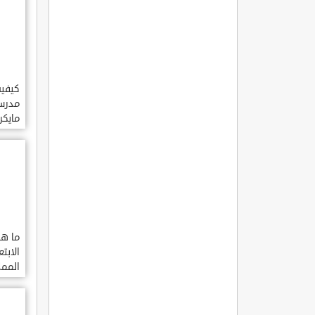
كيفية
مدرس
مايك
الممل
السعو
ما هي
الابت
الممل
السعو