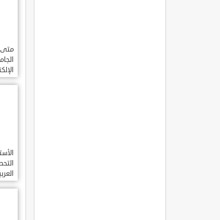
متى 
الجام
الإلك
في ال
السعو
الأست
التح
العرب