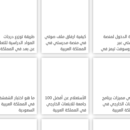
 الدخول لمنصة
كيفية ارفاق ملف صوتي
طريقة توزيع درجات
تي عبر
في منصة مدرستي في
المواد الدراسية للتعل
روسوفت تيمز في
المملكة العربية
عن بعد في المملكة
كة العربية
السعودية
العربية السعودية
دية
 مميزات برنامج
الأستعلام عن أفضل 100
ما هو اختبار الشفشف
عاث الخارجي في
جامعة للابتعاث الخارجي
في المملكة العربية
كة العربية
في المملكة العربية
السعودية
دية
السعودية