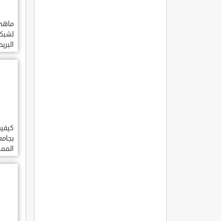
ماهي
لشبكة
البري
العرب
كيفية
بجامع
الممل
السعو