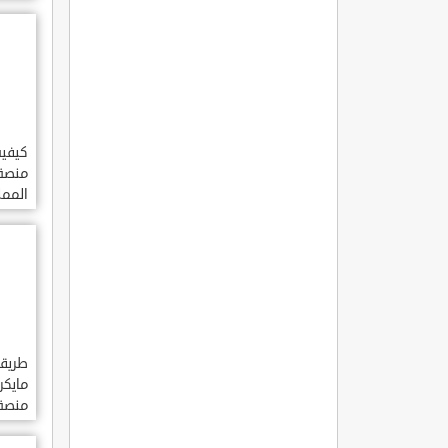
العرب
كيفية
منصة
الممل
السعو
طريقة
مايك
منصة
العرب