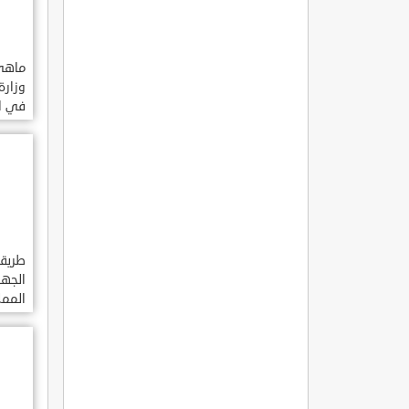
ماهي 
وزارة
في ال
السعو
طريق
الجهة
الممل
السعو