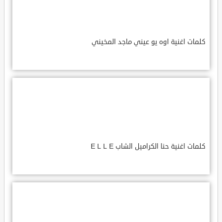
كلمات اغنية اوه يو عيني ماجد المخيني
كلمات اغنية حنا الكراميل الشاب E L L E