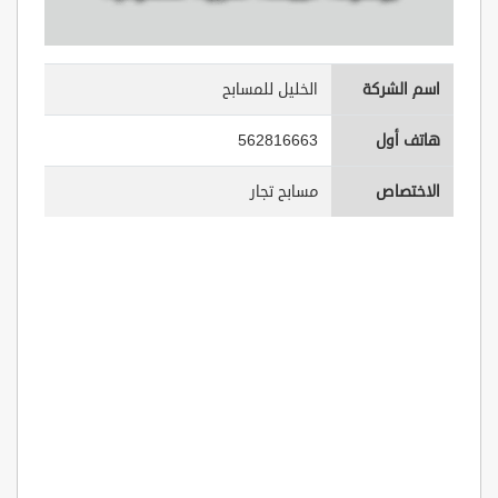
اسم الشركة
الخليل للمسابح
هاتف أول
562816663
الاختصاص
مسابح تجار