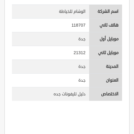
اسم الشركة
الوشام للخياطة
هاتف ثاني
118707
موبايل أول
جدة
موبايل ثاني
21312
المدينة
جدة
العنوان
جدة
الاختصاص
دليل تليفونات جده