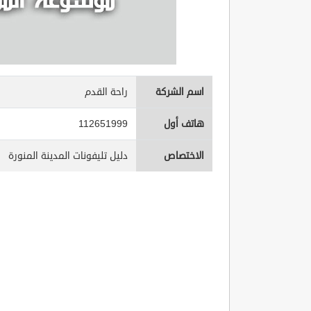
اسم الشركة
راحة القدم
هاتف أول
112651999
الاختصاص
دليل تليفونات المدينة المنورة