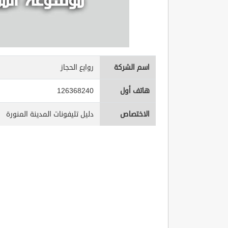
اسم الشركة
روايع الحجاز
هاتف أول
126368240
الاختصاص
دليل تليفونات المدينة المنورة