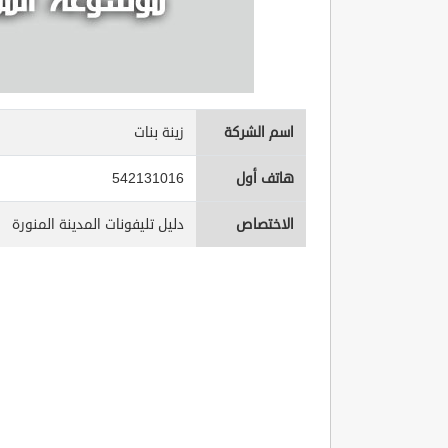
اسم الشركة
زينة بنات
هاتف أول
542131016
الاختصاص
دليل تليفونات المدينة المنورة