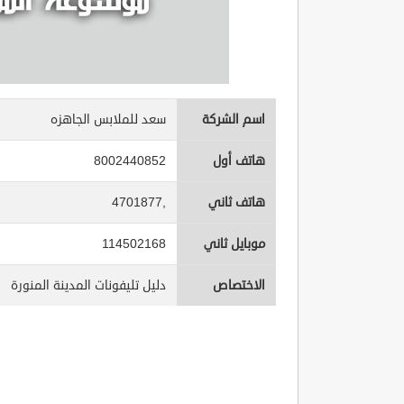
اسم الشركة
سعد للملابس الجاهزه
هاتف أول
8002440852
هاتف ثاني
4701877,
موبايل ثاني
114502168
الاختصاص
دليل تليفونات المدينة المنورة