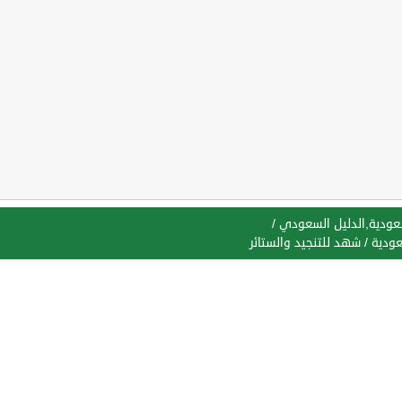
سعودية,الدليل السعودي
/
عودية
/
شهد للتنجيد والستائر