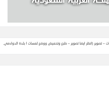
 – تصوير (انظر ايضا تصوير – طبع وتحميض ووضع لمسات ا بلدة الدوادمي,