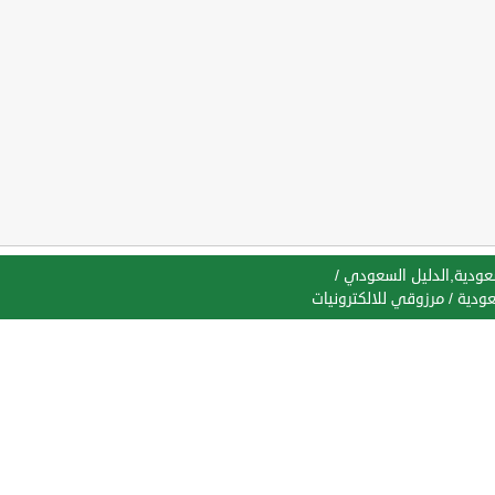
سعودية,الدليل السعودي
/
عودية
/
مرزوقي للالكترونيات