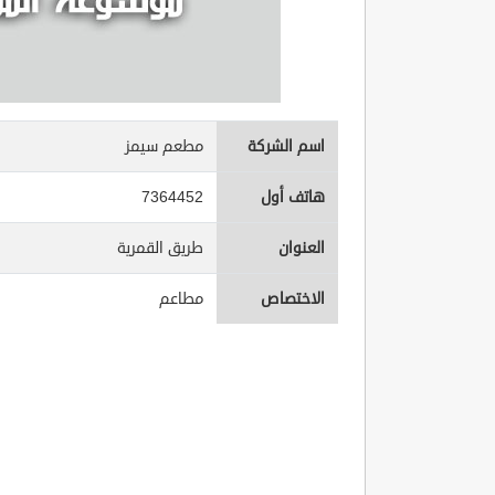
اسم الشركة
مطعم سيمز
هاتف أول
7364452
العنوان
طريق القمرية
الاختصاص
مطاعم